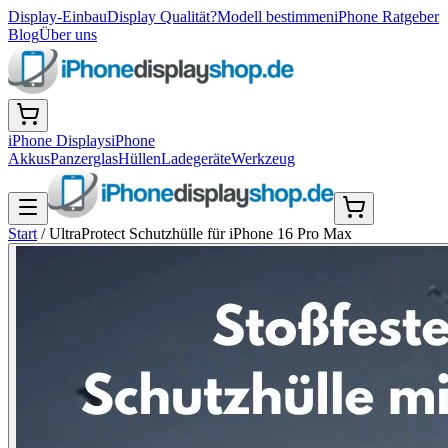
Display-Einbau
Display Qualität?
Modell bestimmen
iPhone Ratgeber
Blog
Über uns
iPhone Displays
iPhone
Akkus
Panzerglas
Hüllen
Ladegeräte
Werkzeug
Start
/
UltraProtect Schutzhülle für iPhone 16 Pro Max