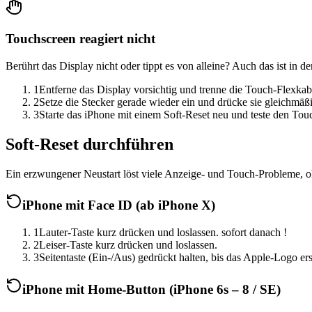
Touchscreen reagiert nicht
Berührt das Display nicht oder tippt es von alleine? Auch das ist in
1
Entferne das Display vorsichtig und trenne die Touch-Flexkab
2
Setze die Stecker gerade wieder ein und drücke sie gleichmäßig 
3
Starte das iPhone mit einem Soft-Reset neu und teste den Tou
Soft-Reset durchführen
Ein erzwungener Neustart löst viele Anzeige- und Touch-Probleme, o
iPhone mit Face ID (ab iPhone X)
1
Lauter-Taste kurz drücken und loslassen. sofort danach !
2
Leiser-Taste kurz drücken und loslassen.
3
Seitentaste (Ein-/Aus) gedrückt halten, bis das Apple-Logo ersc
iPhone mit Home-Button (iPhone 6s – 8 / SE)