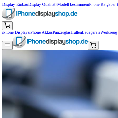
Display-Einbau
Display Qualität?
Modell bestimmen
iPhone Ratgeber 
iPhone Displays
iPhone Akkus
Panzerglas
Hüllen
Ladegeräte
Werkzeug