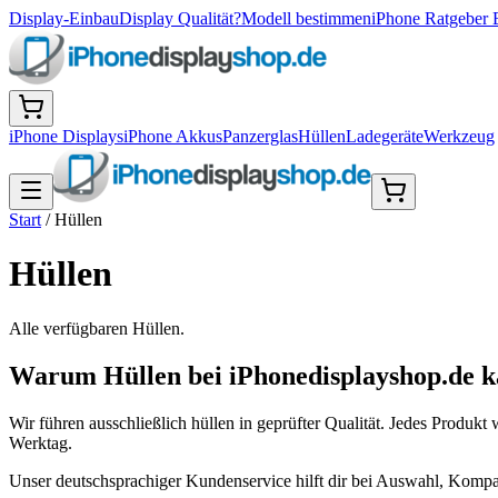
Display-Einbau
Display Qualität?
Modell bestimmen
iPhone Ratgeber 
iPhone Displays
iPhone Akkus
Panzerglas
Hüllen
Ladegeräte
Werkzeug
Start
/
Hüllen
Hüllen
Alle verfügbaren
Hüllen
.
Warum Hüllen bei iPhonedisplayshop.de k
Wir führen ausschließlich hüllen in geprüfter Qualität. Jedes Produ
Werktag.
Unser deutschsprachiger Kundenservice hilft dir bei Auswahl, Kompa