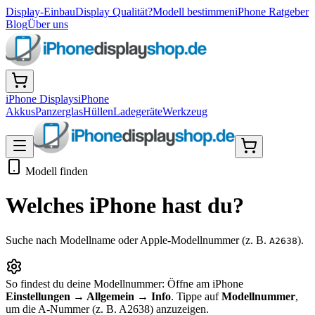
Display-Einbau
Display Qualität?
Modell bestimmen
iPhone Ratgeber
Blog
Über uns
iPhone Displays
iPhone
Akkus
Panzerglas
Hüllen
Ladegeräte
Werkzeug
Modell finden
Welches iPhone hast du?
Suche nach Modellname oder Apple-Modellnummer (z. B.
).
A2638
So findest du deine Modellnummer:
Öffne am iPhone
Einstellungen → Allgemein → Info
. Tippe auf
Modellnummer
,
um die A-Nummer (z. B. A2638) anzuzeigen.