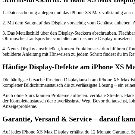
1. Datensicherung anlegen und das iPhone XS Max vollständig aussch
2. Mit dem Saugnapf das Display vorsichtig vom Gehäuse anheben. Ac
3. Das Metallschild über den Display-Steckern abschrauben, Flachba
Ohrmuschel-Lautsprecher vom alten auf das neue Display umsetzen – da
4. Neues Display anschließen, kurzen Funktionstest durchführen (To
bebilderte Anleitung mit Hinweisen zu jedem Schritt findest du im R
Häufige Display-Defekte am iPhone XS Ma
Die häufigste Ursache für einen Displaytausch am iPhone XS Max ist d
kompletter Bildschirmaustausch die zuverlässigste Lösung – ein rein
Auch ohne Sturz können Probleme auftreten: vertikale Streifen, Flack
der Komplettaustausch der zuverlässigste Weg. Bevor du tauschst, lo
Anzeigeprobleme.
Garantie, Versand & Service – darauf kann
Auf jedes iPhone XS Max Display erhältst du 12 Monate Garantie. Sollt