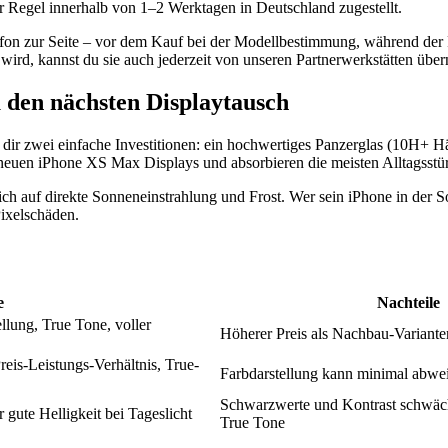
 Regel innerhalb von 1–2 Werktagen in Deutschland zugestellt.
efon zur Seite – vor dem Kauf bei der Modellbestimmung, während der
wird, kannst du sie auch jederzeit von unseren Partnerwerkstätten übe
 den nächsten Displaytausch
 dir zwei einfache Investitionen: ein hochwertiges Panzerglas (10H+ 
 neuen iPhone XS Max Displays und absorbieren die meisten Alltagsstü
ch auf direkte Sonneneinstrahlung und Frost. Wer sein iPhone in der 
Pixelschäden.
e
Nachteile
llung, True Tone, voller
Höherer Preis als Nachbau-Variante
is-Leistungs-Verhältnis, True-
Farbdarstellung kann minimal abwe
Schwarzwerte und Kontrast schwäc
r gute Helligkeit bei Tageslicht
True Tone