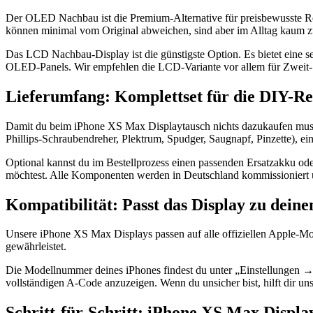
Der OLED Nachbau ist die Premium-Alternative für preisbewusste Repa
können minimal vom Original abweichen, sind aber im Alltag kaum z
Das LCD Nachbau-Display ist die günstigste Option. Es bietet eine se
OLED-Panels. Wir empfehlen die LCD-Variante vor allem für Zweit- od
Lieferumfang: Komplettset für die DIY-R
Damit du beim iPhone XS Max Displaytausch nichts dazukaufen musst,
Phillips-Schraubendreher, Plektrum, Spudger, Saugnapf, Pinzette), ei
Optional kannst du im Bestellprozess einen passenden Ersatzakku od
möchtest. Alle Komponenten werden in Deutschland kommissioniert u
Kompatibilität: Passt das Display zu dei
Unsere iPhone XS Max Displays passen auf alle offiziellen Apple-M
gewährleistet.
Die Modellnummer deines iPhones findest du unter „Einstellungen →
vollständigen A-Code anzuzeigen. Wenn du unsicher bist, hilft dir un
Schritt-für-Schritt: iPhone XS Max Displa