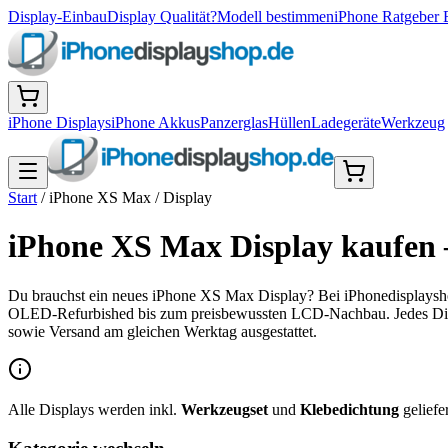
Display-Einbau
Display Qualität?
Modell bestimmen
iPhone Ratgeber 
iPhone Displays
iPhone Akkus
Panzerglas
Hüllen
Ladegeräte
Werkzeug
Start
/
iPhone XS Max
/
Display
iPhone XS Max Display kaufen
Du brauchst ein neues iPhone XS Max Display? Bei iPhonedisplaysho
OLED-Refurbished bis zum preisbewussten LCD-Nachbau. Jedes Displ
sowie Versand am gleichen Werktag ausgestattet.
Alle Displays werden inkl.
Werkzeugset
und
Klebedichtung
geliefer