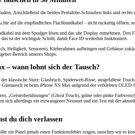
alten. Anschließend die beiden Pentalobe-Schrauben links und rechts
hte auf die empfindlichen Flachbandkabel – nicht ruckartig öffnen, s
ndkabel mit dem Spudger lösen und das alte Display entnehmen. Den F
s ist der wichtigste Schritt, damit Face ID weiterhin funktioniert.
uch, Helligkeit, Sensoren), Kleberahmen aufbringen und Gehäuse zuklap
atgeber-Bereich unseres Shops.
x – wann lohnt sich der Tausch?
er klassische Sturz: Glasbruch, Spiderweb-Risse, ausgefallene Touch-Be
er Glastausch ist beim iPhone XS Max aufgrund der verklebten OLED-Sch
ern, „Geisterberührungen" (Ghost Touch), grüne oder pinke Farbverschi
hnt sich allerdings ein erzwungener Neustart und ein Test mit der akt
st du dich verlassen
e ein Panel jemals einen Funktionsfehler zeigen, tauschen wir es koste