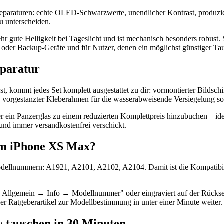
raturen: echte OLED-Schwarzwerte, unendlicher Kontrast, produziert v
u unterscheiden.
hr gute Helligkeit bei Tageslicht und ist mechanisch besonders robust
er Backup-Geräte und für Nutzer, denen ein möglichst günstiger Tausc
eparatur
 kommt jedes Set komplett ausgestattet zu dir: vormontierter Bildsch
n vorgestanzter Kleberahmen für die wasserabweisende Versiegelung sowi
er ein Panzerglas zu einem reduzierten Komplettpreis hinzubuchen – i
nd immer versandkostenfrei verschickt.
nem iPhone XS Max?
odellnummern: A1921, A2101, A2102, A2104. Damit ist die Kompatibili
 Allgemein → Info → Modellnummer" oder eingraviert auf der Rücksei
ser Ratgeberartikel zur Modellbestimmung in unter einer Minute weiter.
y tauschen in 30 Minuten