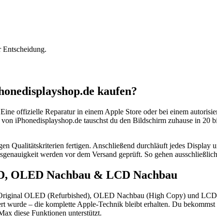
r Entscheidung.
honedisplayshop.de kaufen?
e. Eine offizielle Reparatur in einem Apple Store oder bei einem autoris
von iPhonedisplayshop.de tauschst du den Bildschirm zuhause in 20 bis
ngen Qualitätskriterien fertigen. Anschließend durchläuft jedes Display
sgenauigkeit werden vor dem Versand geprüft. So gehen ausschließlich
OLED, OLED Nachbau & LCD Nachbau
an: Original OLED (Refurbished), OLED Nachbau (High Copy) und LCD 
ert wurde – die komplette Apple-Technik bleibt erhalten. Du bekommst
ax diese Funktionen unterstützt.