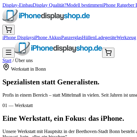
Display-Einbau
Display Qualität?
Modell bestimmen
iPhone Ratgeber 
iPhone Displays
iPhone Akkus
Panzerglas
Hüllen
Ladegeräte
Werkzeug
Start
/
Über uns
Werkstatt in Bonn
Spezialisten statt Generalisten.
Profis in einem Bereich – statt Mittelmaß in vielen. Seit Jahren ist u
01 — Werkstatt
Eine Werkstatt, ein Fokus: das iPhone.
Unsere Werkstatt mit Hauptsitz in der Beethoven-Stadt Bonn besteht
Huawei, kein „alles ein bisschen".