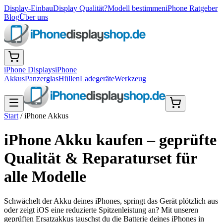
Display-Einbau
Display Qualität?
Modell bestimmen
iPhone Ratgeber
Blog
Über uns
iPhone Displays
iPhone
Akkus
Panzerglas
Hüllen
Ladegeräte
Werkzeug
Start
/
iPhone Akkus
iPhone Akku kaufen – geprüfte
Qualität & Reparaturset für
alle Modelle
Schwächelt der Akku deines iPhones, springt das Gerät plötzlich aus
oder zeigt iOS eine reduzierte Spitzenleistung an? Mit unseren
geprüften Ersatzakkus tauschst du die Batterie deines iPhones in