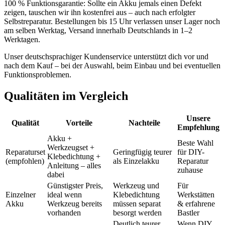
100 % Funktionsgarantie: Sollte ein Akku jemals einen Defekt
zeigen, tauschen wir ihn kostenfrei aus – auch nach erfolgter
Selbstreparatur. Bestellungen bis 15 Uhr verlassen unser Lager noch
am selben Werktag, Versand innerhalb Deutschlands in 1–2
Werktagen.
Unser deutschsprachiger Kundenservice unterstützt dich vor und
nach dem Kauf – bei der Auswahl, beim Einbau und bei eventuellen
Funktionsproblemen.
Qualitäten im Vergleich
Unsere
Qualität
Vorteile
Nachteile
Empfehlung
Akku +
Beste Wahl
Werkzeugset +
Reparaturset
Geringfügig teurer
für DIY-
Klebedichtung +
(empfohlen)
als Einzelakku
Reparatur
Anleitung – alles
zuhause
dabei
Günstigster Preis,
Werkzeug und
Für
Einzelner
ideal wenn
Klebedichtung
Werkstätten
Akku
Werkzeug bereits
müssen separat
& erfahrene
vorhanden
besorgt werden
Bastler
Deutlich teurer,
Wenn DIY