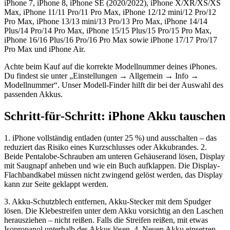
iPhone 7, iPhone 8, iPhone SE (2020/2022), iPhone X/XR/XS/XS
Max, iPhone 11/11 Pro/11 Pro Max, iPhone 12/12 mini/12 Pro/12
Pro Max, iPhone 13/13 mini/13 Pro/13 Pro Max, iPhone 14/14
Plus/14 Pro/14 Pro Max, iPhone 15/15 Plus/15 Pro/15 Pro Max,
iPhone 16/16 Plus/16 Pro/16 Pro Max sowie iPhone 17/17 Pro/17
Pro Max und iPhone Air.
Achte beim Kauf auf die korrekte Modellnummer deines iPhones.
Du findest sie unter „Einstellungen → Allgemein → Info →
Modellnummer“. Unser Modell-Finder hilft dir bei der Auswahl des
passenden Akkus.
Schritt-für-Schritt: iPhone Akku tauschen
1. iPhone vollständig entladen (unter 25 %) und ausschalten – das
reduziert das Risiko eines Kurzschlusses oder Akkubrandes. 2.
Beide Pentalobe-Schrauben am unteren Gehäuserand lösen, Display
mit Saugnapf anheben und wie ein Buch aufklappen. Die Display-
Flachbandkabel müssen nicht zwingend gelöst werden, das Display
kann zur Seite geklappt werden.
3. Akku-Schutzblech entfernen, Akku-Stecker mit dem Spudger
lösen. Die Klebestreifen unter dem Akku vorsichtig an den Laschen
herausziehen – nicht reißen. Falls die Streifen reißen, mit etwas
Isopropanol unterhalb des Akkus lösen. 4. Neuen Akku einsetzen,