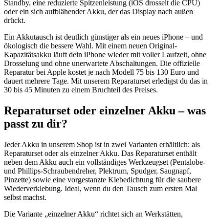
Standby, eine reduzierte Spitzenleistung (iOS drosselt die CPU)
oder ein sich aufblähender Akku, der das Display nach außen
drückt.
Ein Akkutausch ist deutlich günstiger als ein neues iPhone – und
ökologisch die bessere Wahl. Mit einem neuen Original-
Kapazitätsakku läuft dein iPhone wieder mit voller Laufzeit, ohne
Drosselung und ohne unerwartete Abschaltungen. Die offizielle
Reparatur bei Apple kostet je nach Modell 75 bis 130 Euro und
dauert mehrere Tage. Mit unserem Reparaturset erledigst du das in
30 bis 45 Minuten zu einem Bruchteil des Preises.
Reparaturset oder einzelner Akku – was
passt zu dir?
Jeder Akku in unserem Shop ist in zwei Varianten erhältlich: als
Reparaturset oder als einzelner Akku. Das Reparaturset enthält
neben dem Akku auch ein vollständiges Werkzeugset (Pentalobe-
und Phillips-Schraubendreher, Plektrum, Spudger, Saugnapf,
Pinzette) sowie eine vorgestanzte Klebedichtung für die saubere
Wiederverklebung. Ideal, wenn du den Tausch zum ersten Mal
selbst machst.
Die Variante „einzelner Akku“ richtet sich an Werkstätten,