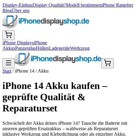
Display-Einbau
Display Qualität?
Modell bestimmen
iPhone Ratgeber
Blog
Über uns
iPhone Displays
iPhone
Akkus
Panzerglas
Hüllen
Ladegeräte
Werkzeug
Start
/
iPhone 14
/
Akku
iPhone 14 Akku kaufen –
geprüfte Qualität &
Reparaturset
Schwächelt der Akku deines iPhone 14? Tausche die Batterie mit
unseren geprüften Ersatzakkus – wahlweise als Reparaturset
inklusive Werkzeug und Klebedichtung oder als einzelner Akku.