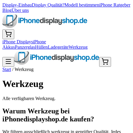
Display-Einbau
Display Qualität?
Modell bestimmen
iPhone Ratgeber
Blog
Über uns
iPhone Displays
iPhone
Akkus
Panzerglas
Hüllen
Ladegeräte
Werkzeug
Start
/
Werkzeug
Werkzeug
Alle verfügbaren
Werkzeug
.
Warum Werkzeug bei
iPhonedisplayshop.de kaufen?
Wir führen ausschließlich werkzeug in geprüfter Qualität. Jedes