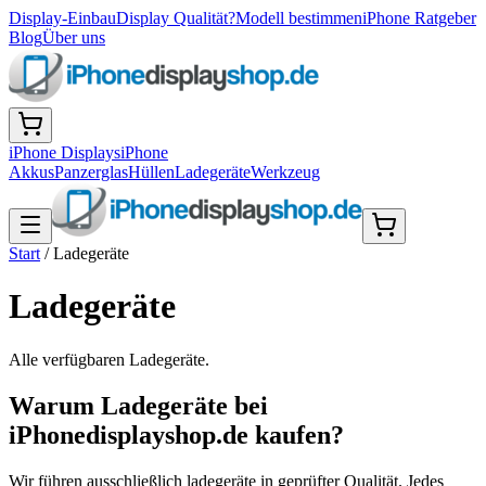
Display-Einbau
Display Qualität?
Modell bestimmen
iPhone Ratgeber
Blog
Über uns
iPhone Displays
iPhone
Akkus
Panzerglas
Hüllen
Ladegeräte
Werkzeug
Start
/
Ladegeräte
Ladegeräte
Alle verfügbaren
Ladegeräte
.
Warum Ladegeräte bei
iPhonedisplayshop.de kaufen?
Wir führen ausschließlich ladegeräte in geprüfter Qualität. Jedes