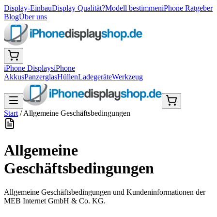
Display-Einbau
Display Qualität?
Modell bestimmen
iPhone Ratgeber
Blog
Über uns
iPhone Displays
iPhone
Akkus
Panzerglas
Hüllen
Ladegeräte
Werkzeug
Start
/
Allgemeine Geschäftsbedingungen
Allgemeine
Geschäftsbedingungen
Allgemeine Geschäftsbedingungen und Kundeninformationen der
MEB Internet GmbH & Co. KG.