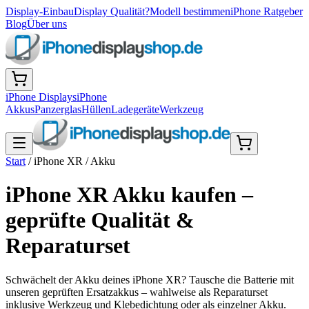
Display-Einbau
Display Qualität?
Modell bestimmen
iPhone Ratgeber
Blog
Über uns
iPhone Displays
iPhone
Akkus
Panzerglas
Hüllen
Ladegeräte
Werkzeug
Start
/
iPhone XR
/
Akku
iPhone XR Akku kaufen –
geprüfte Qualität &
Reparaturset
Schwächelt der Akku deines iPhone XR? Tausche die Batterie mit
unseren geprüften Ersatzakkus – wahlweise als Reparaturset
inklusive Werkzeug und Klebedichtung oder als einzelner Akku.