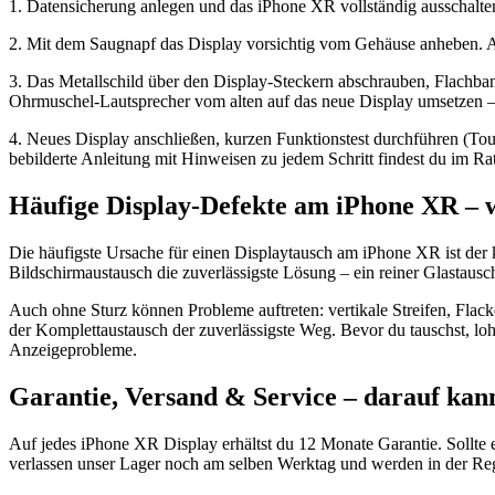
1. Datensicherung anlegen und das iPhone XR vollständig ausschalte
2. Mit dem Saugnapf das Display vorsichtig vom Gehäuse anheben. Ac
3. Das Metallschild über den Display-Steckern abschrauben, Flachba
Ohrmuschel-Lautsprecher vom alten auf das neue Display umsetzen – da
4. Neues Display anschließen, kurzen Funktionstest durchführen (To
bebilderte Anleitung mit Hinweisen zu jedem Schritt findest du im R
Häufige Display-Defekte am iPhone XR – w
Die häufigste Ursache für einen Displaytausch am iPhone XR ist der k
Bildschirmaustausch die zuverlässigste Lösung – ein reiner Glastausc
Auch ohne Sturz können Probleme auftreten: vertikale Streifen, Flack
der Komplettaustausch der zuverlässigste Weg. Bevor du tauschst, lo
Anzeigeprobleme.
Garantie, Versand & Service – darauf kann
Auf jedes iPhone XR Display erhältst du 12 Monate Garantie. Sollte ei
verlassen unser Lager noch am selben Werktag und werden in der Reg