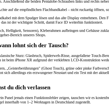
n. Anschließend die beiden Pentalobe-Schrauben links und rechts neb
hte auf die empfindlichen Flachbandkabel – nicht ruckartig öffnen, s
ndkabel mit dem Spudger lösen und das alte Display entnehmen. Den F
s ist der wichtigste Schritt, damit Face ID weiterhin funktioniert.
uch, Helligkeit, Sensoren), Kleberahmen aufbringen und Gehäuse zuklap
atgeber-Bereich unseres Shops.
ann lohnt sich der Tausch?
lassische Sturz: Glasbruch, Spiderweb-Risse, ausgefallene Touch-Bereic
h ist beim iPhone XR aufgrund der verklebten LCD-Konstruktion weder g
ern, „Geisterberührungen" (Ghost Touch), grüne oder pinke Farbverschi
hnt sich allerdings ein erzwungener Neustart und ein Test mit der akt
st du dich verlassen
n Panel jemals einen Funktionsfehler zeigen, tauschen wir es kostenfre
el innerhalb von 1–2 Werktagen in Deutschland zugestellt.