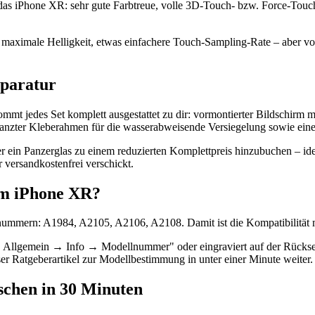
iPhone XR: sehr gute Farbtreue, volle 3D-Touch- bzw. Force-Touch-Un
maximale Helligkeit, etwas einfachere Touch-Sampling-Rate – aber vol
eparatur
t jedes Set komplett ausgestattet zu dir: vormontierter Bildschirm mi
anzter Kleberahmen für die wasserabweisende Versiegelung sowie eine b
er ein Panzerglas zu einem reduzierten Komplettpreis hinzubuchen – i
versandkostenfrei verschickt.
nem iPhone XR?
nummern: A1984, A2105, A2106, A2108. Damit ist die Kompatibilität mi
 Allgemein → Info → Modellnummer" oder eingraviert auf der Rücksei
ser Ratgeberartikel zur Modellbestimmung in unter einer Minute weiter.
uschen in 30 Minuten