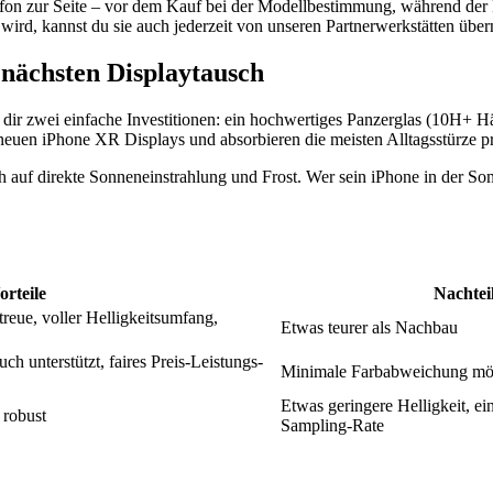
efon zur Seite – vor dem Kauf bei der Modellbestimmung, während der
wird, kannst du sie auch jederzeit von unseren Partnerwerkstätten übe
 nächsten Displaytausch
 dir zwei einfache Investitionen: ein hochwertiges Panzerglas (10H+ 
neuen iPhone XR Displays und absorbieren die meisten Alltagsstürze p
h auf direkte Sonneneinstrahlung und Frost. Wer sein iPhone in der S
orteile
Nachtei
reue, voller Helligkeitsumfang,
Etwas teurer als Nachbau
ch unterstützt, faires Preis-Leistungs-
Minimale Farbabweichung mö
Etwas geringere Helligkeit, e
 robust
Sampling-Rate