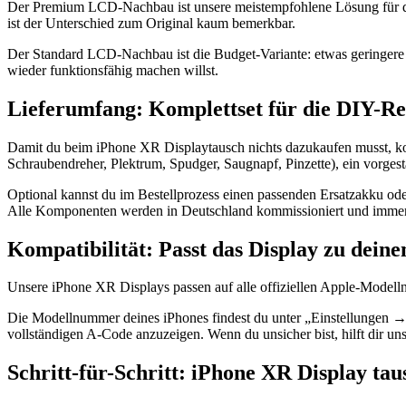
Der Premium LCD-Nachbau ist unsere meistempfohlene Lösung für das 
ist der Unterschied zum Original kaum bemerkbar.
Der Standard LCD-Nachbau ist die Budget-Variante: etwas geringere 
wieder funktionsfähig machen willst.
Lieferumfang: Komplettset für die DIY-R
Damit du beim iPhone XR Displaytausch nichts dazukaufen musst, komm
Schraubendreher, Plektrum, Spudger, Saugnapf, Pinzette), ein vorgest
Optional kannst du im Bestellprozess einen passenden Ersatzakku od
Alle Komponenten werden in Deutschland kommissioniert und immer 
Kompatibilität: Passt das Display zu dei
Unsere iPhone XR Displays passen auf alle offiziellen Apple-Modell
Die Modellnummer deines iPhones findest du unter „Einstellungen →
vollständigen A-Code anzuzeigen. Wenn du unsicher bist, hilft dir un
Schritt-für-Schritt: iPhone XR Display ta