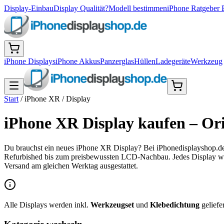
Display-Einbau
Display Qualität?
Modell bestimmen
iPhone Ratgeber 
iPhone Displays
iPhone Akkus
Panzerglas
Hüllen
Ladegeräte
Werkzeug
Start
/
iPhone XR
/
Display
iPhone XR Display kaufen – O
Du brauchst ein neues iPhone XR Display? Bei iPhonedisplayshop.de
Refurbished bis zum preisbewussten LCD-Nachbau. Jedes Display wir
Versand am gleichen Werktag ausgestattet.
Alle Displays werden inkl.
Werkzeugset
und
Klebedichtung
geliefer