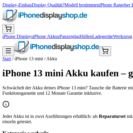
Display-Einbau
Display Qualität?
Modell bestimmen
iPhone Ratgeber 
iPhone Displays
iPhone Akkus
Panzerglas
Hüllen
Ladegeräte
Werkzeug
Start
/
iPhone 13 mini
/
Akku
iPhone 13 mini Akku kaufen – g
Schwächelt der Akku deines iPhone 13 mini? Tausche die Batterie mi
Funktionsgarantie und 12 Monate Garantie inklusive.
Jeder Akku ist in zwei Ausführungen erhältlich: als
Reparaturset
ink
einzeln getestet.