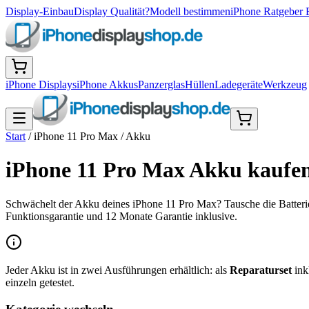
Display-Einbau
Display Qualität?
Modell bestimmen
iPhone Ratgeber 
iPhone Displays
iPhone Akkus
Panzerglas
Hüllen
Ladegeräte
Werkzeug
Start
/
iPhone 11 Pro Max
/
Akku
iPhone 11 Pro Max Akku kaufen
Schwächelt der Akku deines iPhone 11 Pro Max? Tausche die Batterie
Funktionsgarantie und 12 Monate Garantie inklusive.
Jeder Akku ist in zwei Ausführungen erhältlich: als
Reparaturset
ink
einzeln getestet.