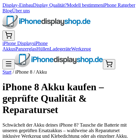
Display-Einbau
Display Qualität?
Modell bestimmen
iPhone Ratgeber
Blog
Über uns
iPhone Displays
iPhone
Akkus
Panzerglas
Hüllen
Ladegeräte
Werkzeug
Start
/
iPhone 8
/
Akku
iPhone 8 Akku kaufen –
geprüfte Qualität &
Reparaturset
Schwächelt der Akku deines iPhone 8? Tausche die Batterie mit
unseren geprüften Ersatzakkus – wahlweise als Reparaturset
inklusive Werkzeug und Klebedichtung oder als einzelner Akku.