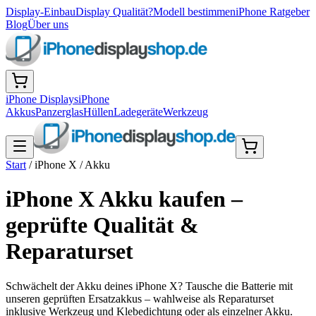
Display-Einbau
Display Qualität?
Modell bestimmen
iPhone Ratgeber
Blog
Über uns
iPhone Displays
iPhone
Akkus
Panzerglas
Hüllen
Ladegeräte
Werkzeug
Start
/
iPhone X
/
Akku
iPhone X Akku kaufen –
geprüfte Qualität &
Reparaturset
Schwächelt der Akku deines iPhone X? Tausche die Batterie mit
unseren geprüften Ersatzakkus – wahlweise als Reparaturset
inklusive Werkzeug und Klebedichtung oder als einzelner Akku.