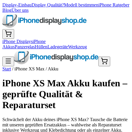
Display-Einbau
Display Qualität?
Modell bestimmen
iPhone Ratgeber
Blog
Über uns
iPhone Displays
iPhone
Akkus
Panzerglas
Hüllen
Ladegeräte
Werkzeug
Start
/
iPhone XS Max
/
Akku
iPhone XS Max Akku kaufen –
geprüfte Qualität &
Reparaturset
Schwächelt der Akku deines iPhone XS Max? Tausche die Batterie
mit unseren geprüften Ersatzakkus – wahlweise als Reparaturset
inklusive Werkzeug und Klebedichtung oder als einzelner Akku.