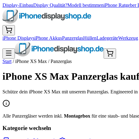
Display-Einbau
Display Qualität?
Modell bestimmen
iPhone Ratgeber 
iPhone Displays
iPhone Akkus
Panzerglas
Hüllen
Ladegeräte
Werkzeug
Start
/
iPhone XS Max
/
Panzerglas
iPhone XS Max Panzerglas kauf
Schütze dein iPhone XS Max mit unserem Panzerglas. Engineered in 
Alle Panzergläser werden inkl.
Montagebox
für eine staub- und blasen
Kategorie wechseln