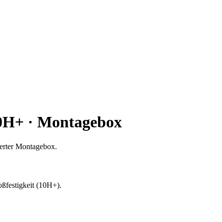
10H+ · Montagebox
ferter Montagebox.
oßfestigkeit (10H+).