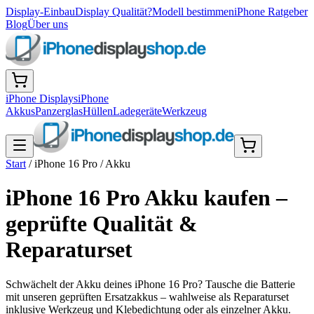
Display-Einbau
Display Qualität?
Modell bestimmen
iPhone Ratgeber
Blog
Über uns
iPhone Displays
iPhone
Akkus
Panzerglas
Hüllen
Ladegeräte
Werkzeug
Start
/
iPhone 16 Pro
/
Akku
iPhone 16 Pro Akku kaufen –
geprüfte Qualität &
Reparaturset
Schwächelt der Akku deines iPhone 16 Pro? Tausche die Batterie
mit unseren geprüften Ersatzakkus – wahlweise als Reparaturset
inklusive Werkzeug und Klebedichtung oder als einzelner Akku.