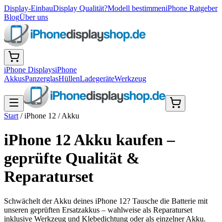
Display-Einbau
Display Qualität?
Modell bestimmen
iPhone Ratgeber
Blog
Über uns
iPhone Displays
iPhone
Akkus
Panzerglas
Hüllen
Ladegeräte
Werkzeug
Start
/
iPhone 12
/
Akku
iPhone 12 Akku kaufen –
geprüfte Qualität &
Reparaturset
Schwächelt der Akku deines iPhone 12? Tausche die Batterie mit
unseren geprüften Ersatzakkus – wahlweise als Reparaturset
inklusive Werkzeug und Klebedichtung oder als einzelner Akku.