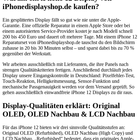
iPhonedisplayshop.de kaufen?
Ein gesplittertes Display fällt so gut wie nie unter die Apple-
Garantie. Eine offizielle Reparatur in einem Apple Store oder bei
einem autorisierten Service-Provider kostet je nach Modell schnell
200 bis 450 Euro und dauert oft mehrere Tage. Mit einem iPhone 12
Reparaturset von iPhonedisplayshop.de tauschst du den Bildschirm
zuhause in 20 bis 30 Minuten selbst – und sparst dabei bis zu 70 %
gegenüber der Werkstatt.
Wir arbeiten ausschließlich mit Lieferanten, die ihre Panels nach
strengen Qualitätskriterien fertigen. Anschließend durchläuft jedes
Display unsere Eingangskontrolle in Deutschland: Pixelfehler-Test,
Touch-Reaktion, Helligkeitsmessung, Sensor-Funktion und
mechanische Passgenauigkeit werden vor dem Versand geprüft. So
gehen ausschließlich einwandfreie iPhone 12 Displays zu dir raus.
Display-Qualitäten erklärt: Original
OLED, OLED Nachbau & LCD Nachbau
Für das iPhone 12 bieten wir drei sinnvolle Qualitätsstufen an:
Original OLED (Refurbished), OLED Nachbau (High Copy) und
LCD Nachbau. „Refurbished" bedeutet, dass ein originales Apple-