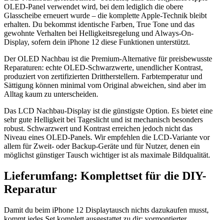
OLED-Panel verwendet wird, bei dem lediglich die obere
Glasscheibe erneuert wurde – die komplette Apple-Technik bleibt
erhalten. Du bekommst identische Farben, True Tone und das
gewohnte Verhalten bei Helligkeitsregelung und Always-On-
Display, sofern dein iPhone 12 diese Funktionen unterstützt.
Der OLED Nachbau ist die Premium-Alternative für preisbewusste
Reparaturen: echte OLED-Schwarzwerte, unendlicher Kontrast,
produziert von zertifizierten Drittherstellern. Farbtemperatur und
Sättigung können minimal vom Original abweichen, sind aber im
Alltag kaum zu unterscheiden.
Das LCD Nachbau-Display ist die günstigste Option. Es bietet eine
sehr gute Helligkeit bei Tageslicht und ist mechanisch besonders
robust. Schwarzwert und Kontrast erreichen jedoch nicht das
Niveau eines OLED-Panels. Wir empfehlen die LCD-Variante vor
allem für Zweit- oder Backup-Geräte und für Nutzer, denen ein
möglichst günstiger Tausch wichtiger ist als maximale Bildqualität.
Lieferumfang: Komplettset für die DIY-
Reparatur
Damit du beim iPhone 12 Displaytausch nichts dazukaufen musst,
kommt jedes Set komplett ausgestattet zu dir: vormontierter