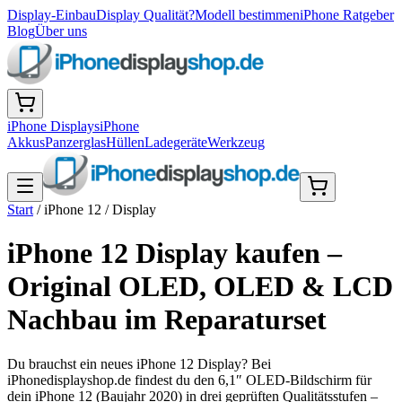
Display-Einbau
Display Qualität?
Modell bestimmen
iPhone Ratgeber
Blog
Über uns
iPhone Displays
iPhone
Akkus
Panzerglas
Hüllen
Ladegeräte
Werkzeug
Start
/
iPhone 12
/
Display
iPhone 12 Display kaufen –
Original OLED, OLED & LCD
Nachbau im Reparaturset
Du brauchst ein neues iPhone 12 Display? Bei
iPhonedisplayshop.de findest du den 6,1″ OLED-Bildschirm für
dein iPhone 12 (Baujahr 2020) in drei geprüften Qualitätsstufen –