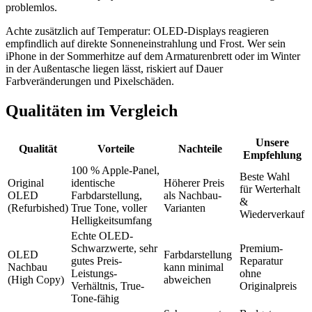
problemlos.
Achte zusätzlich auf Temperatur: OLED-Displays reagieren
empfindlich auf direkte Sonneneinstrahlung und Frost. Wer sein
iPhone in der Sommerhitze auf dem Armaturenbrett oder im Winter
in der Außentasche liegen lässt, riskiert auf Dauer
Farbveränderungen und Pixelschäden.
Qualitäten im Vergleich
Unsere
Qualität
Vorteile
Nachteile
Empfehlung
100 % Apple-Panel,
Beste Wahl
Original
identische
Höherer Preis
für Werterhalt
OLED
Farbdarstellung,
als Nachbau-
&
(Refurbished)
True Tone, voller
Varianten
Wiederverkauf
Helligkeitsumfang
Echte OLED-
Schwarzwerte, sehr
Premium-
OLED
Farbdarstellung
gutes Preis-
Reparatur
Nachbau
kann minimal
Leistungs-
ohne
(High Copy)
abweichen
Verhältnis, True-
Originalpreis
Tone-fähig