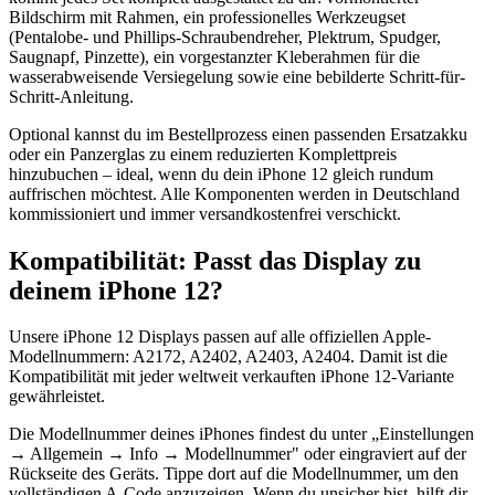
Bildschirm mit Rahmen, ein professionelles Werkzeugset
(Pentalobe- und Phillips-Schraubendreher, Plektrum, Spudger,
Saugnapf, Pinzette), ein vorgestanzter Kleberahmen für die
wasserabweisende Versiegelung sowie eine bebilderte Schritt-für-
Schritt-Anleitung.
Optional kannst du im Bestellprozess einen passenden Ersatzakku
oder ein Panzerglas zu einem reduzierten Komplettpreis
hinzubuchen – ideal, wenn du dein iPhone 12 gleich rundum
auffrischen möchtest. Alle Komponenten werden in Deutschland
kommissioniert und immer versandkostenfrei verschickt.
Kompatibilität: Passt das Display zu
deinem iPhone 12?
Unsere iPhone 12 Displays passen auf alle offiziellen Apple-
Modellnummern: A2172, A2402, A2403, A2404. Damit ist die
Kompatibilität mit jeder weltweit verkauften iPhone 12-Variante
gewährleistet.
Die Modellnummer deines iPhones findest du unter „Einstellungen
→ Allgemein → Info → Modellnummer" oder eingraviert auf der
Rückseite des Geräts. Tippe dort auf die Modellnummer, um den
vollständigen A-Code anzuzeigen. Wenn du unsicher bist, hilft dir