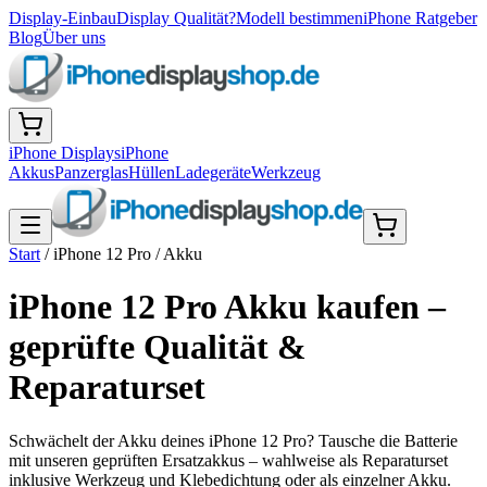
Display-Einbau
Display Qualität?
Modell bestimmen
iPhone Ratgeber
Blog
Über uns
iPhone Displays
iPhone
Akkus
Panzerglas
Hüllen
Ladegeräte
Werkzeug
Start
/
iPhone 12 Pro
/
Akku
iPhone 12 Pro Akku kaufen –
geprüfte Qualität &
Reparaturset
Schwächelt der Akku deines iPhone 12 Pro? Tausche die Batterie
mit unseren geprüften Ersatzakkus – wahlweise als Reparaturset
inklusive Werkzeug und Klebedichtung oder als einzelner Akku.