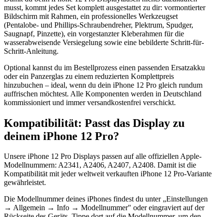
musst, kommt jedes Set komplett ausgestattet zu dir: vormontierter
Bildschirm mit Rahmen, ein professionelles Werkzeugset
(Pentalobe- und Phillips-Schraubendreher, Plektrum, Spudger,
Saugnapf, Pinzette), ein vorgestanzter Kleberahmen für die
wasserabweisende Versiegelung sowie eine bebilderte Schritt-für-
Schritt-Anleitung.
Optional kannst du im Bestellprozess einen passenden Ersatzakku
oder ein Panzerglas zu einem reduzierten Komplettpreis
hinzubuchen – ideal, wenn du dein iPhone 12 Pro gleich rundum
auffrischen möchtest. Alle Komponenten werden in Deutschland
kommissioniert und immer versandkostenfrei verschickt.
Kompatibilität: Passt das Display zu
deinem iPhone 12 Pro?
Unsere iPhone 12 Pro Displays passen auf alle offiziellen Apple-
Modellnummern: A2341, A2406, A2407, A2408. Damit ist die
Kompatibilität mit jeder weltweit verkauften iPhone 12 Pro-Variante
gewährleistet.
Die Modellnummer deines iPhones findest du unter „Einstellungen
→ Allgemein → Info → Modellnummer" oder eingraviert auf der
Rückseite des Geräts. Tippe dort auf die Modellnummer, um den