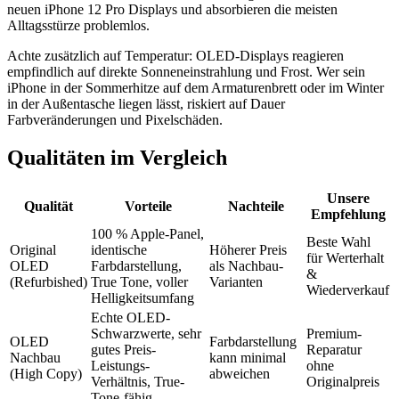
neuen iPhone 12 Pro Displays und absorbieren die meisten
Alltagsstürze problemlos.
Achte zusätzlich auf Temperatur: OLED-Displays reagieren
empfindlich auf direkte Sonneneinstrahlung und Frost. Wer sein
iPhone in der Sommerhitze auf dem Armaturenbrett oder im Winter
in der Außentasche liegen lässt, riskiert auf Dauer
Farbveränderungen und Pixelschäden.
Qualitäten im Vergleich
Unsere
Qualität
Vorteile
Nachteile
Empfehlung
100 % Apple-Panel,
Beste Wahl
Original
identische
Höherer Preis
für Werterhalt
OLED
Farbdarstellung,
als Nachbau-
&
(Refurbished)
True Tone, voller
Varianten
Wiederverkauf
Helligkeitsumfang
Echte OLED-
Schwarzwerte, sehr
Premium-
OLED
Farbdarstellung
gutes Preis-
Reparatur
Nachbau
kann minimal
Leistungs-
ohne
(High Copy)
abweichen
Verhältnis, True-
Originalpreis
Tone-fähig