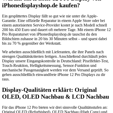
iPhonedisplayshop.de kaufen?
Ein gesplittertes Display fällt so gut wie nie unter die Apple-
Garantie. Eine offizielle Reparatur in einem Apple Store oder bei
einem autorisierten Service-Provider kostet je nach Modell schnell
200 bis 450 Euro und dauert oft mehrere Tage. Mit einem iPhone 12
Pro Reparaturset von iPhonedisplayshop.de tauschst du den
Bildschirm zuhause in 20 bis 30 Minuten selbst – und sparst dabei
bis zu 70 % gegenüber der Werkstatt.
Wir arbeiten ausschließlich mit Lieferanten, die ihre Panels nach
strengen Qualitätskriterien fertigen. Anschließend durchläuft jedes
Display unsere Eingangskontrolle in Deutschland: Pixelfehler-Test,
Touch-Reaktion, Helligkeitsmessung, Sensor-Funktion und
mechanische Passgenauigkeit werden vor dem Versand geprüft. So
gehen ausschließlich einwandfreie iPhone 12 Pro Displays zu dir
raus.
Display-Qualitäten erklärt: Original
OLED, OLED Nachbau & LCD Nachbau
Für das iPhone 12 Pro bieten wir drei sinnvolle Qualitätsstufen an:
Original OLED (Refurbished), OLED Nachbau (High Copy) und