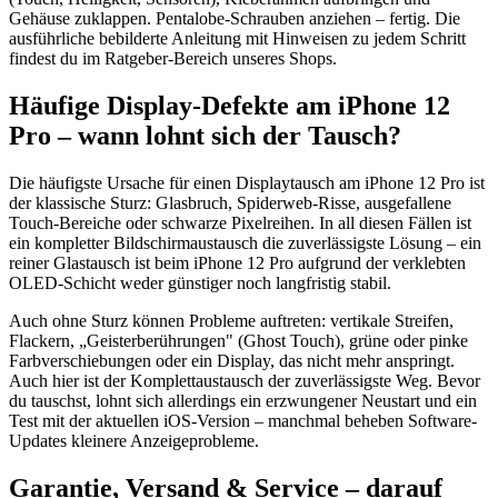
Gehäuse zuklappen. Pentalobe-Schrauben anziehen – fertig. Die
ausführliche bebilderte Anleitung mit Hinweisen zu jedem Schritt
findest du im Ratgeber-Bereich unseres Shops.
Häufige Display-Defekte am iPhone 12
Pro – wann lohnt sich der Tausch?
Die häufigste Ursache für einen Displaytausch am iPhone 12 Pro ist
der klassische Sturz: Glasbruch, Spiderweb-Risse, ausgefallene
Touch-Bereiche oder schwarze Pixelreihen. In all diesen Fällen ist
ein kompletter Bildschirmaustausch die zuverlässigste Lösung – ein
reiner Glastausch ist beim iPhone 12 Pro aufgrund der verklebten
OLED-Schicht weder günstiger noch langfristig stabil.
Auch ohne Sturz können Probleme auftreten: vertikale Streifen,
Flackern, „Geisterberührungen" (Ghost Touch), grüne oder pinke
Farbverschiebungen oder ein Display, das nicht mehr anspringt.
Auch hier ist der Komplettaustausch der zuverlässigste Weg. Bevor
du tauschst, lohnt sich allerdings ein erzwungener Neustart und ein
Test mit der aktuellen iOS-Version – manchmal beheben Software-
Updates kleinere Anzeigeprobleme.
Garantie, Versand & Service – darauf