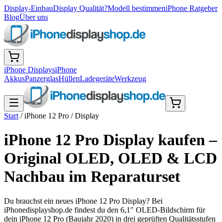
Display-Einbau
Display Qualität?
Modell bestimmen
iPhone Ratgeber
Blog
Über uns
iPhone Displays
iPhone
Akkus
Panzerglas
Hüllen
Ladegeräte
Werkzeug
Start
/
iPhone 12 Pro
/
Display
iPhone 12 Pro Display kaufen –
Original OLED, OLED & LCD
Nachbau im Reparaturset
Du brauchst ein neues iPhone 12 Pro Display? Bei
iPhonedisplayshop.de findest du den 6,1″ OLED-Bildschirm für
dein iPhone 12 Pro (Baujahr 2020) in drei geprüften Qualitätsstufen