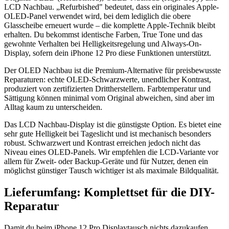
LCD Nachbau. „Refurbished" bedeutet, dass ein originales Apple-
OLED-Panel verwendet wird, bei dem lediglich die obere
Glasscheibe erneuert wurde – die komplette Apple-Technik bleibt
erhalten. Du bekommst identische Farben, True Tone und das
gewohnte Verhalten bei Helligkeitsregelung und Always-On-
Display, sofern dein iPhone 12 Pro diese Funktionen unterstützt.
Der OLED Nachbau ist die Premium-Alternative für preisbewusste
Reparaturen: echte OLED-Schwarzwerte, unendlicher Kontrast,
produziert von zertifizierten Drittherstellern. Farbtemperatur und
Sättigung können minimal vom Original abweichen, sind aber im
Alltag kaum zu unterscheiden.
Das LCD Nachbau-Display ist die günstigste Option. Es bietet eine
sehr gute Helligkeit bei Tageslicht und ist mechanisch besonders
robust. Schwarzwert und Kontrast erreichen jedoch nicht das
Niveau eines OLED-Panels. Wir empfehlen die LCD-Variante vor
allem für Zweit- oder Backup-Geräte und für Nutzer, denen ein
möglichst günstiger Tausch wichtiger ist als maximale Bildqualität.
Lieferumfang: Komplettset für die DIY-
Reparatur
Damit du beim iPhone 12 Pro Displaytausch nichts dazukaufen