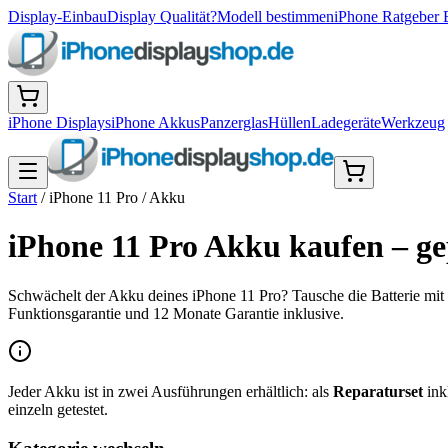
Display-Einbau
Display Qualität?
Modell bestimmen
iPhone Ratgeber 
iPhone Displays
iPhone Akkus
Panzerglas
Hüllen
Ladegeräte
Werkzeug
Start
/
iPhone 11 Pro
/
Akku
iPhone 11 Pro Akku kaufen – ge
Schwächelt der Akku deines iPhone 11 Pro? Tausche die Batterie mit
Funktionsgarantie und 12 Monate Garantie inklusive.
Jeder Akku ist in zwei Ausführungen erhältlich: als
Reparaturset
ink
einzeln getestet.