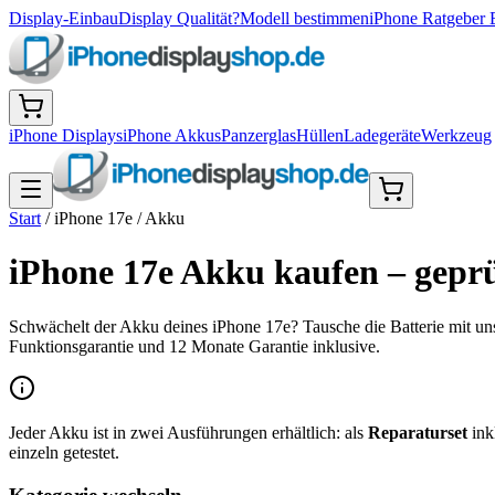
Display-Einbau
Display Qualität?
Modell bestimmen
iPhone Ratgeber 
iPhone Displays
iPhone Akkus
Panzerglas
Hüllen
Ladegeräte
Werkzeug
Start
/
iPhone 17e
/
Akku
iPhone 17e Akku kaufen – geprü
Schwächelt der Akku deines iPhone 17e? Tausche die Batterie mit un
Funktionsgarantie und 12 Monate Garantie inklusive.
Jeder Akku ist in zwei Ausführungen erhältlich: als
Reparaturset
ink
einzeln getestet.