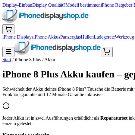
Display-Einbau
Display Qualität?
Modell bestimmen
iPhone Ratgeber 
iPhone Displays
iPhone Akkus
Panzerglas
Hüllen
Ladegeräte
Werkzeug
Start
/
iPhone 8 Plus
/
Akku
iPhone 8 Plus Akku kaufen – ge
Schwächelt der Akku deines iPhone 8 Plus? Tausche die Batterie mit
Funktionsgarantie und 12 Monate Garantie inklusive.
Jeder Akku ist in zwei Ausführungen erhältlich: als
Reparaturset
ink
einzeln getestet.