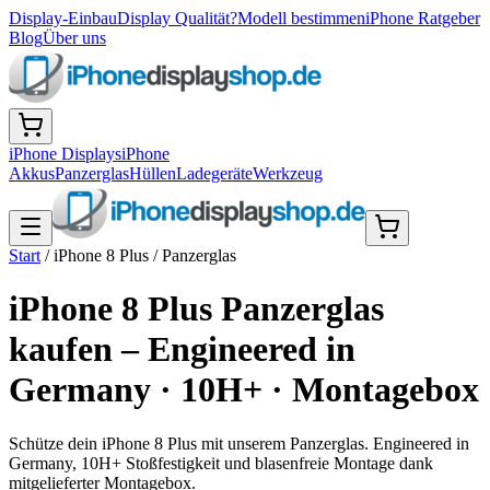
Display-Einbau
Display Qualität?
Modell bestimmen
iPhone Ratgeber
Blog
Über uns
iPhone Displays
iPhone
Akkus
Panzerglas
Hüllen
Ladegeräte
Werkzeug
Start
/
iPhone 8 Plus
/
Panzerglas
iPhone 8 Plus Panzerglas
kaufen – Engineered in
Germany · 10H+ · Montagebox
Schütze dein iPhone 8 Plus mit unserem Panzerglas. Engineered in
Germany, 10H+ Stoßfestigkeit und blasenfreie Montage dank
mitgelieferter Montagebox.