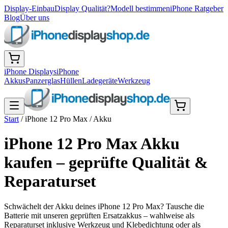
Display-Einbau
Display Qualität?
Modell bestimmen
iPhone Ratgeber
Blog
Über uns
iPhone Displays
iPhone
Akkus
Panzerglas
Hüllen
Ladegeräte
Werkzeug
Start
/
iPhone 12 Pro Max
/
Akku
iPhone 12 Pro Max Akku
kaufen – geprüfte Qualität &
Reparaturset
Schwächelt der Akku deines iPhone 12 Pro Max? Tausche die
Batterie mit unseren geprüften Ersatzakkus – wahlweise als
Reparaturset inklusive Werkzeug und Klebedichtung oder als