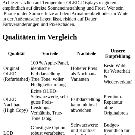
Achte zusätzlich auf Temperatur: OLED-Displays reagieren
empfindlich auf direkte Sonneneinstrahlung und Frost. Wer sein
iPhone in der Sommerhitze auf dem Armaturenbrett oder im Winter
in der Außentasche liegen lässt, riskiert auf Dauer
Farbveränderungen und Pixelschäden.
Qualitäten im Vergleich
Unsere
Qualität
Vorteile
Nachteile
Empfehlung
100 % Apple-Panel,
Beste Wahl
Original
identische
Höherer Preis
für Werterhalt
OLED
Farbdarstellung,
als Nachbau-
&
(Refurbished)
True Tone, voller
Varianten
Wiederverkauf
Helligkeitsumfang
Echte OLED-
Schwarzwerte, sehr
Premium-
OLED
Farbdarstellung
gutes Preis-
Reparatur
Nachbau
kann minimal
Leistungs-
ohne
(High Copy)
abweichen
Verhältnis, True-
Originalpreis
Tone-fähig
Schwarzwerte
Budget-
Günstigste Option,
und Kontrast
freundlich für
LCD
robust verarbeitet,