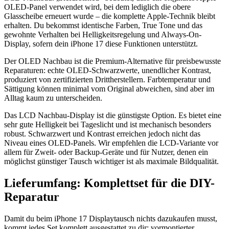
OLED-Panel verwendet wird, bei dem lediglich die obere
Glasscheibe erneuert wurde – die komplette Apple-Technik bleibt
erhalten. Du bekommst identische Farben, True Tone und das
gewohnte Verhalten bei Helligkeitsregelung und Always-On-
Display, sofern dein iPhone 17 diese Funktionen unterstützt.
Der OLED Nachbau ist die Premium-Alternative für preisbewusste
Reparaturen: echte OLED-Schwarzwerte, unendlicher Kontrast,
produziert von zertifizierten Drittherstellern. Farbtemperatur und
Sättigung können minimal vom Original abweichen, sind aber im
Alltag kaum zu unterscheiden.
Das LCD Nachbau-Display ist die günstigste Option. Es bietet eine
sehr gute Helligkeit bei Tageslicht und ist mechanisch besonders
robust. Schwarzwert und Kontrast erreichen jedoch nicht das
Niveau eines OLED-Panels. Wir empfehlen die LCD-Variante vor
allem für Zweit- oder Backup-Geräte und für Nutzer, denen ein
möglichst günstiger Tausch wichtiger ist als maximale Bildqualität.
Lieferumfang: Komplettset für die DIY-
Reparatur
Damit du beim iPhone 17 Displaytausch nichts dazukaufen musst,
kommt jedes Set komplett ausgestattet zu dir: vormontierter