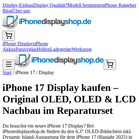
Display-Einbau
Display Qualität?
Modell bestimmen
iPhone Ratgeber
Blog
Über uns
iPhone Displays
iPhone
Akkus
Panzerglas
Hüllen
Ladegeräte
Werkzeug
Start
/
iPhone 17
/
Display
iPhone 17 Display kaufen –
Original OLED, OLED & LCD
Nachbau im Reparaturset
Du brauchst ein neues iPhone 17 Display? Bei
iPhonedisplayshop.de findest du den 6,3″ OLED-Bildschirm inkl.
Dynamic Island-Aussparung für dein iPhone 17 (Baujahr 2025) in