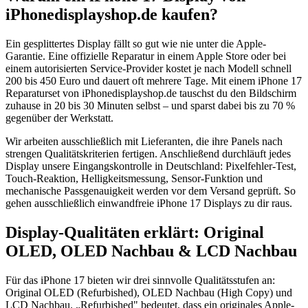
iPhonedisplayshop.de kaufen?
Ein gesplittertes Display fällt so gut wie nie unter die Apple-
Garantie. Eine offizielle Reparatur in einem Apple Store oder bei
einem autorisierten Service-Provider kostet je nach Modell schnell
200 bis 450 Euro und dauert oft mehrere Tage. Mit einem iPhone 17
Reparaturset von iPhonedisplayshop.de tauschst du den Bildschirm
zuhause in 20 bis 30 Minuten selbst – und sparst dabei bis zu 70 %
gegenüber der Werkstatt.
Wir arbeiten ausschließlich mit Lieferanten, die ihre Panels nach
strengen Qualitätskriterien fertigen. Anschließend durchläuft jedes
Display unsere Eingangskontrolle in Deutschland: Pixelfehler-Test,
Touch-Reaktion, Helligkeitsmessung, Sensor-Funktion und
mechanische Passgenauigkeit werden vor dem Versand geprüft. So
gehen ausschließlich einwandfreie iPhone 17 Displays zu dir raus.
Display-Qualitäten erklärt: Original
OLED, OLED Nachbau & LCD Nachbau
Für das iPhone 17 bieten wir drei sinnvolle Qualitätsstufen an:
Original OLED (Refurbished), OLED Nachbau (High Copy) und
LCD Nachbau. „Refurbished" bedeutet, dass ein originales Apple-