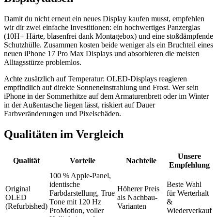
Damit du nicht erneut ein neues Display kaufen musst, empfehlen
wir dir zwei einfache Investitionen: ein hochwertiges Panzerglas
(10H+ Härte, blasenfrei dank Montagebox) und eine stoßdämpfende
Schutzhülle. Zusammen kosten beide weniger als ein Bruchteil eines
neuen iPhone 17 Pro Max Displays und absorbieren die meisten
Alltagsstürze problemlos.
Achte zusätzlich auf Temperatur: OLED-Displays reagieren
empfindlich auf direkte Sonneneinstrahlung und Frost. Wer sein
iPhone in der Sommerhitze auf dem Armaturenbrett oder im Winter
in der Außentasche liegen lässt, riskiert auf Dauer
Farbveränderungen und Pixelschäden.
Qualitäten im Vergleich
Unsere
Qualität
Vorteile
Nachteile
Empfehlung
100 % Apple-Panel,
identische
Beste Wahl
Original
Höherer Preis
Farbdarstellung, True
für Werterhalt
OLED
als Nachbau-
Tone mit 120 Hz
&
(Refurbished)
Varianten
ProMotion, voller
Wiederverkauf