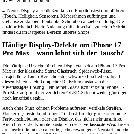
ID weiterhin funktioniert.
4. Neues Display anschließen, kurzen Funktionstest durchführen
(Touch, Helligkeit, Sensoren), Kleberahmen aufbringen und
Gehäuse zuklappen. Pentalobe-Schrauben anziehen – fertig. Die
ausführliche bebilderte Anleitung mit Hinweisen zu jedem Schritt
findest du im Ratgeber-Bereich unseres Shops.
Häufige Display-Defekte am iPhone 17
Pro Max – wann lohnt sich der Tausch?
Die häufigste Ursache für einen Displaytausch am iPhone 17 Pro
Max ist der klassische Sturz: Glasbruch, Spiderweb-Risse,
ausgefallene Touch-Bereiche oder schwarze Pixelreihen. In all
diesen Fällen ist ein kompletter Bildschirmaustausch die
zuverlässigste Lösung – ein reiner Glastausch ist beim iPhone 17
Pro Max aufgrund der verklebten OLED-Schicht weder günstiger
noch langfristig stabil.
Auch ohne Sturz können Probleme auftreten: vertikale Streifen,
Flackern, „Geisterberührungen" (Ghost Touch), grüne oder pinke
Farbverschiebungen oder ein Display, das nicht mehr anspringt.
Auch hier ist der Komplettaustausch der zuverlässigste Weg. Bevor
du tauschst, lohnt sich allerdings ein erzwungener Neustart und ein