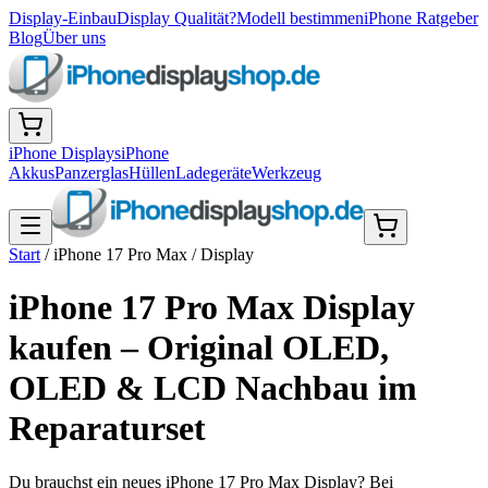
Display-Einbau
Display Qualität?
Modell bestimmen
iPhone Ratgeber
Blog
Über uns
iPhone Displays
iPhone
Akkus
Panzerglas
Hüllen
Ladegeräte
Werkzeug
Start
/
iPhone 17 Pro Max
/
Display
iPhone 17 Pro Max Display
kaufen – Original OLED,
OLED & LCD Nachbau im
Reparaturset
Du brauchst ein neues iPhone 17 Pro Max Display? Bei