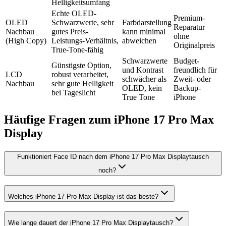
Helligkeitsumfang
Echte OLED-
Premium-
OLED
Schwarzwerte, sehr
Farbdarstellung
Reparatur
Nachbau
gutes Preis-
kann minimal
ohne
(High Copy)
Leistungs-Verhältnis,
abweichen
Originalpreis
True-Tone-fähig
Schwarzwerte
Budget-
Günstigste Option,
und Kontrast
freundlich für
LCD
robust verarbeitet,
schwächer als
Zweit- oder
Nachbau
sehr gute Helligkeit
OLED, kein
Backup-
bei Tageslicht
True Tone
iPhone
Häufige Fragen zum
iPhone 17 Pro Max
Display
Funktioniert Face ID nach dem iPhone 17 Pro Max Displaytausch
noch?
Welches iPhone 17 Pro Max Display ist das beste?
Wie lange dauert der iPhone 17 Pro Max Displaytausch?