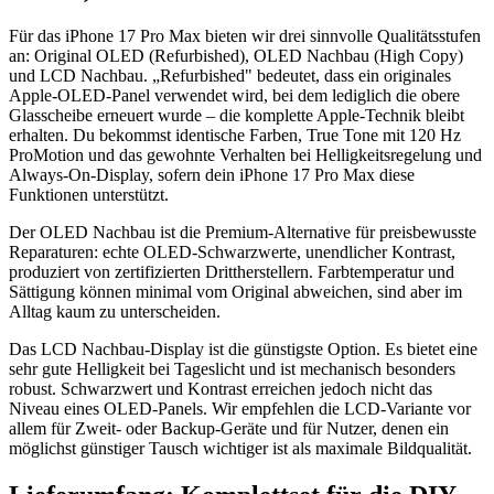
Für das iPhone 17 Pro Max bieten wir drei sinnvolle Qualitätsstufen
an: Original OLED (Refurbished), OLED Nachbau (High Copy)
und LCD Nachbau. „Refurbished" bedeutet, dass ein originales
Apple-OLED-Panel verwendet wird, bei dem lediglich die obere
Glasscheibe erneuert wurde – die komplette Apple-Technik bleibt
erhalten. Du bekommst identische Farben, True Tone mit 120 Hz
ProMotion und das gewohnte Verhalten bei Helligkeitsregelung und
Always-On-Display, sofern dein iPhone 17 Pro Max diese
Funktionen unterstützt.
Der OLED Nachbau ist die Premium-Alternative für preisbewusste
Reparaturen: echte OLED-Schwarzwerte, unendlicher Kontrast,
produziert von zertifizierten Drittherstellern. Farbtemperatur und
Sättigung können minimal vom Original abweichen, sind aber im
Alltag kaum zu unterscheiden.
Das LCD Nachbau-Display ist die günstigste Option. Es bietet eine
sehr gute Helligkeit bei Tageslicht und ist mechanisch besonders
robust. Schwarzwert und Kontrast erreichen jedoch nicht das
Niveau eines OLED-Panels. Wir empfehlen die LCD-Variante vor
allem für Zweit- oder Backup-Geräte und für Nutzer, denen ein
möglichst günstiger Tausch wichtiger ist als maximale Bildqualität.