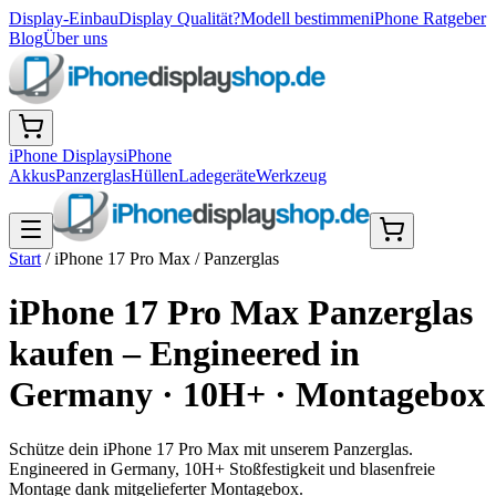
Display-Einbau
Display Qualität?
Modell bestimmen
iPhone Ratgeber
Blog
Über uns
iPhone Displays
iPhone
Akkus
Panzerglas
Hüllen
Ladegeräte
Werkzeug
Start
/
iPhone 17 Pro Max
/
Panzerglas
iPhone 17 Pro Max Panzerglas
kaufen – Engineered in
Germany · 10H+ · Montagebox
Schütze dein iPhone 17 Pro Max mit unserem Panzerglas.
Engineered in Germany, 10H+ Stoßfestigkeit und blasenfreie
Montage dank mitgelieferter Montagebox.