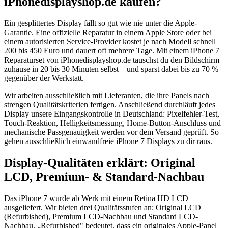
iPhonedisplayshop.de kaufen?
Ein gesplittertes Display fällt so gut wie nie unter die Apple-
Garantie. Eine offizielle Reparatur in einem Apple Store oder bei
einem autorisierten Service-Provider kostet je nach Modell schnell
200 bis 450 Euro und dauert oft mehrere Tage. Mit einem iPhone 7
Reparaturset von iPhonedisplayshop.de tauschst du den Bildschirm
zuhause in 20 bis 30 Minuten selbst – und sparst dabei bis zu 70 %
gegenüber der Werkstatt.
Wir arbeiten ausschließlich mit Lieferanten, die ihre Panels nach
strengen Qualitätskriterien fertigen. Anschließend durchläuft jedes
Display unsere Eingangskontrolle in Deutschland: Pixelfehler-Test,
Touch-Reaktion, Helligkeitsmessung, Home-Button-Anschluss und
mechanische Passgenauigkeit werden vor dem Versand geprüft. So
gehen ausschließlich einwandfreie iPhone 7 Displays zu dir raus.
Display-Qualitäten erklärt: Original
LCD, Premium- & Standard-Nachbau
Das iPhone 7 wurde ab Werk mit einem Retina HD LCD
ausgeliefert. Wir bieten drei Qualitätsstufen an: Original LCD
(Refurbished), Premium LCD-Nachbau und Standard LCD-
Nachbau. „Refurbished" bedeutet, dass ein originales Apple-Panel