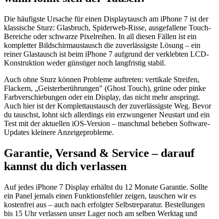
Die häufigste Ursache für einen Displaytausch am iPhone 7 ist der
klassische Sturz: Glasbruch, Spiderweb-Risse, ausgefallene Touch-
Bereiche oder schwarze Pixelreihen. In all diesen Fällen ist ein
kompletter Bildschirmaustausch die zuverlässigste Lösung – ein
reiner Glastausch ist beim iPhone 7 aufgrund der verklebten LCD-
Konstruktion weder günstiger noch langfristig stabil.
Auch ohne Sturz können Probleme auftreten: vertikale Streifen,
Flackern, „Geisterberührungen" (Ghost Touch), grüne oder pinke
Farbverschiebungen oder ein Display, das nicht mehr anspringt.
Auch hier ist der Komplettaustausch der zuverlässigste Weg. Bevor
du tauschst, lohnt sich allerdings ein erzwungener Neustart und ein
Test mit der aktuellen iOS-Version – manchmal beheben Software-
Updates kleinere Anzeigeprobleme.
Garantie, Versand & Service – darauf
kannst du dich verlassen
Auf jedes iPhone 7 Display erhältst du 12 Monate Garantie. Sollte
ein Panel jemals einen Funktionsfehler zeigen, tauschen wir es
kostenfrei aus – auch nach erfolgter Selbstreparatur. Bestellungen
bis 15 Uhr verlassen unser Lager noch am selben Werktag und