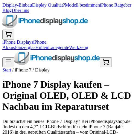
Display-Einbau
Display Qualität?
Modell bestimmen
iPhone Ratgeber
Blog
Über uns
iPhone Displays
iPhone
Akkus
Panzerglas
Hüllen
Ladegeräte
Werkzeug
Start
/
iPhone 7
/
Display
iPhone 7 Display kaufen –
Original OLED, OLED & LCD
Nachbau im Reparaturset
Du brauchst ein neues iPhone 7 Display? Bei iPhonedisplayshop.de
findest du den 4,7″ LCD-Bildschirm für dein iPhone 7 (Baujahr
2016) in drei geprüften Qualitätsstufen – vom Original-LCD-