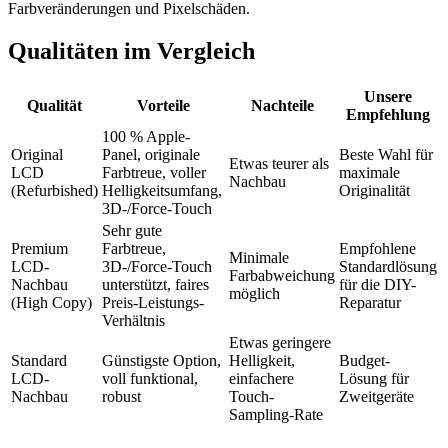
Farbveränderungen und Pixelschäden.
Qualitäten im Vergleich
Unsere
Qualität
Vorteile
Nachteile
Empfehlung
100 % Apple-
Original
Panel, originale
Beste Wahl für
Etwas teurer als
LCD
Farbtreue, voller
maximale
Nachbau
(Refurbished)
Helligkeitsumfang,
Originalität
3D-/Force-Touch
Sehr gute
Premium
Farbtreue,
Empfohlene
Minimale
LCD-
3D-/Force-Touch
Standardlösung
Farbabweichung
Nachbau
unterstützt, faires
für die DIY-
möglich
(High Copy)
Preis-Leistungs-
Reparatur
Verhältnis
Etwas geringere
Standard
Günstigste Option,
Helligkeit,
Budget-
LCD-
voll funktional,
einfachere
Lösung für
Nachbau
robust
Touch-
Zweitgeräte
Sampling-Rate