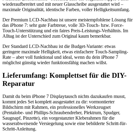
wiederaufbereitet und mit neuer Glasscheibe ausgestattet wird –
maximale Originalität, identische Farben, voller Helligkeitsumfang.
Der Premium LCD-Nachbau ist unsere meistempfohlene Lösung für
das iPhone 7: sehr gute Farbtreue, volle 3D-Touch- bzw. Force-
Touch-Unterstützung und ein faires Preis-Leistungs-Verhältnis. Im
Alltag ist der Unterschied zum Original kaum bemerkbar.
Der Standard LCD-Nachbau ist die Budget-Variante: etwas
geringere maximale Helligkeit, etwas einfachere Touch-Sampling-
Rate – aber voll funktional und ideal, wenn du dein iPhone 7
möglichst günstig wieder funktionsfähig machen willst.
Lieferumfang: Komplettset für die DIY-
Reparatur
Damit du beim iPhone 7 Displaytausch nichts dazukaufen musst,
kommt jedes Set komplett ausgestattet zu dir: vormontierter
Bildschirm mit Rahmen, ein professionelles Werkzeugset
(Pentalobe- und Phillips-Schraubendreher, Plektrum, Spudger,
Saugnapf, Pinzette), ein vorgestanzter Kleberahmen für die
wasserabweisende Versiegelung sowie eine bebilderte Schritt-für-
Schritt-Anleitung.