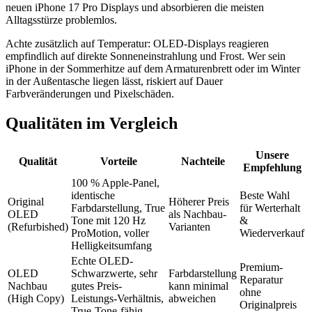
neuen iPhone 17 Pro Displays und absorbieren die meisten
Alltagsstürze problemlos.
Achte zusätzlich auf Temperatur: OLED-Displays reagieren
empfindlich auf direkte Sonneneinstrahlung und Frost. Wer sein
iPhone in der Sommerhitze auf dem Armaturenbrett oder im Winter
in der Außentasche liegen lässt, riskiert auf Dauer
Farbveränderungen und Pixelschäden.
Qualitäten im Vergleich
Unsere
Qualität
Vorteile
Nachteile
Empfehlung
100 % Apple-Panel,
identische
Beste Wahl
Original
Höherer Preis
Farbdarstellung, True
für Werterhalt
OLED
als Nachbau-
Tone mit 120 Hz
&
(Refurbished)
Varianten
ProMotion, voller
Wiederverkauf
Helligkeitsumfang
Echte OLED-
Premium-
OLED
Schwarzwerte, sehr
Farbdarstellung
Reparatur
Nachbau
gutes Preis-
kann minimal
ohne
(High Copy)
Leistungs-Verhältnis,
abweichen
Originalpreis
True-Tone-fähig