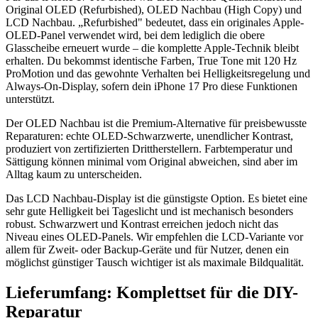
Original OLED (Refurbished), OLED Nachbau (High Copy) und
LCD Nachbau. „Refurbished" bedeutet, dass ein originales Apple-
OLED-Panel verwendet wird, bei dem lediglich die obere
Glasscheibe erneuert wurde – die komplette Apple-Technik bleibt
erhalten. Du bekommst identische Farben, True Tone mit 120 Hz
ProMotion und das gewohnte Verhalten bei Helligkeitsregelung und
Always-On-Display, sofern dein iPhone 17 Pro diese Funktionen
unterstützt.
Der OLED Nachbau ist die Premium-Alternative für preisbewusste
Reparaturen: echte OLED-Schwarzwerte, unendlicher Kontrast,
produziert von zertifizierten Drittherstellern. Farbtemperatur und
Sättigung können minimal vom Original abweichen, sind aber im
Alltag kaum zu unterscheiden.
Das LCD Nachbau-Display ist die günstigste Option. Es bietet eine
sehr gute Helligkeit bei Tageslicht und ist mechanisch besonders
robust. Schwarzwert und Kontrast erreichen jedoch nicht das
Niveau eines OLED-Panels. Wir empfehlen die LCD-Variante vor
allem für Zweit- oder Backup-Geräte und für Nutzer, denen ein
möglichst günstiger Tausch wichtiger ist als maximale Bildqualität.
Lieferumfang: Komplettset für die DIY-
Reparatur