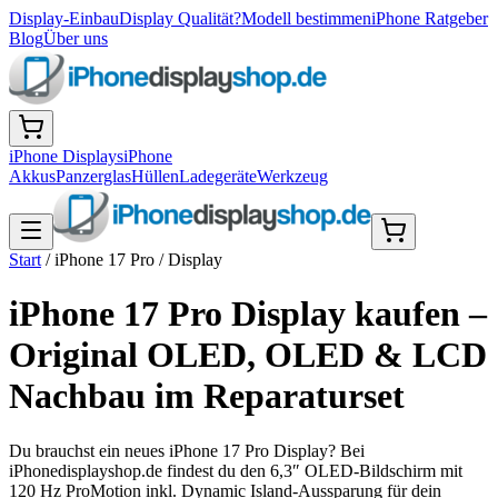
Display-Einbau
Display Qualität?
Modell bestimmen
iPhone Ratgeber
Blog
Über uns
iPhone Displays
iPhone
Akkus
Panzerglas
Hüllen
Ladegeräte
Werkzeug
Start
/
iPhone 17 Pro
/
Display
iPhone 17 Pro Display kaufen –
Original OLED, OLED & LCD
Nachbau im Reparaturset
Du brauchst ein neues iPhone 17 Pro Display? Bei
iPhonedisplayshop.de findest du den 6,3″ OLED-Bildschirm mit
120 Hz ProMotion inkl. Dynamic Island-Aussparung für dein