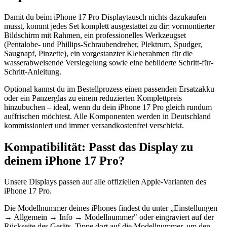
Damit du beim iPhone 17 Pro Displaytausch nichts dazukaufen
musst, kommt jedes Set komplett ausgestattet zu dir: vormontierter
Bildschirm mit Rahmen, ein professionelles Werkzeugset
(Pentalobe- und Phillips-Schraubendreher, Plektrum, Spudger,
Saugnapf, Pinzette), ein vorgestanzter Kleberahmen für die
wasserabweisende Versiegelung sowie eine bebilderte Schritt-für-
Schritt-Anleitung.
Optional kannst du im Bestellprozess einen passenden Ersatzakku
oder ein Panzerglas zu einem reduzierten Komplettpreis
hinzubuchen – ideal, wenn du dein iPhone 17 Pro gleich rundum
auffrischen möchtest. Alle Komponenten werden in Deutschland
kommissioniert und immer versandkostenfrei verschickt.
Kompatibilität: Passt das Display zu
deinem iPhone 17 Pro?
Unsere Displays passen auf alle offiziellen Apple-Varianten des
iPhone 17 Pro.
Die Modellnummer deines iPhones findest du unter „Einstellungen
→ Allgemein → Info → Modellnummer" oder eingraviert auf der
Rückseite des Geräts. Tippe dort auf die Modellnummer, um den