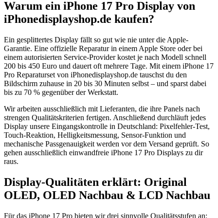
Warum ein iPhone 17 Pro Display von
iPhonedisplayshop.de kaufen?
Ein gesplittertes Display fällt so gut wie nie unter die Apple-
Garantie. Eine offizielle Reparatur in einem Apple Store oder bei
einem autorisierten Service-Provider kostet je nach Modell schnell
200 bis 450 Euro und dauert oft mehrere Tage. Mit einem iPhone 17
Pro Reparaturset von iPhonedisplayshop.de tauschst du den
Bildschirm zuhause in 20 bis 30 Minuten selbst – und sparst dabei
bis zu 70 % gegenüber der Werkstatt.
Wir arbeiten ausschließlich mit Lieferanten, die ihre Panels nach
strengen Qualitätskriterien fertigen. Anschließend durchläuft jedes
Display unsere Eingangskontrolle in Deutschland: Pixelfehler-Test,
Touch-Reaktion, Helligkeitsmessung, Sensor-Funktion und
mechanische Passgenauigkeit werden vor dem Versand geprüft. So
gehen ausschließlich einwandfreie iPhone 17 Pro Displays zu dir
raus.
Display-Qualitäten erklärt: Original
OLED, OLED Nachbau & LCD Nachbau
Für das iPhone 17 Pro bieten wir drei sinnvolle Qualitätsstufen an: