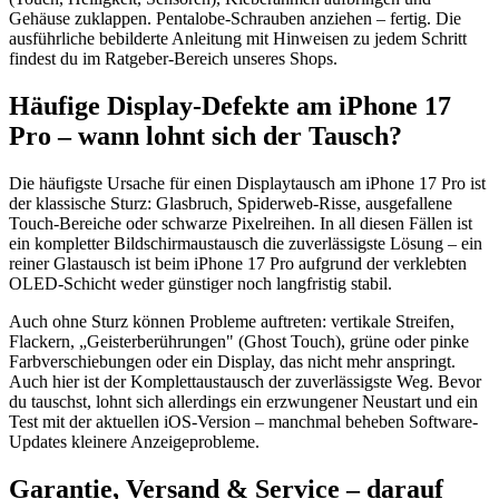
Gehäuse zuklappen. Pentalobe-Schrauben anziehen – fertig. Die
ausführliche bebilderte Anleitung mit Hinweisen zu jedem Schritt
findest du im Ratgeber-Bereich unseres Shops.
Häufige Display-Defekte am iPhone 17
Pro – wann lohnt sich der Tausch?
Die häufigste Ursache für einen Displaytausch am iPhone 17 Pro ist
der klassische Sturz: Glasbruch, Spiderweb-Risse, ausgefallene
Touch-Bereiche oder schwarze Pixelreihen. In all diesen Fällen ist
ein kompletter Bildschirmaustausch die zuverlässigste Lösung – ein
reiner Glastausch ist beim iPhone 17 Pro aufgrund der verklebten
OLED-Schicht weder günstiger noch langfristig stabil.
Auch ohne Sturz können Probleme auftreten: vertikale Streifen,
Flackern, „Geisterberührungen" (Ghost Touch), grüne oder pinke
Farbverschiebungen oder ein Display, das nicht mehr anspringt.
Auch hier ist der Komplettaustausch der zuverlässigste Weg. Bevor
du tauschst, lohnt sich allerdings ein erzwungener Neustart und ein
Test mit der aktuellen iOS-Version – manchmal beheben Software-
Updates kleinere Anzeigeprobleme.
Garantie, Versand & Service – darauf