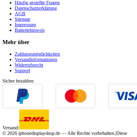
Häufig gestellte Fragen
Datenschutzerklärung
AGB
Sitemap
Impressum
Batteriehinweis
Mehr über
Zahlungsmöglichkeiten
Versandinformationen
Widerrufsrecht
Support
Sicher bezahlen:
Versand:
©
2026
iphonedisplayshop.de — Alle Rechte vorbehalten.
|
Diese