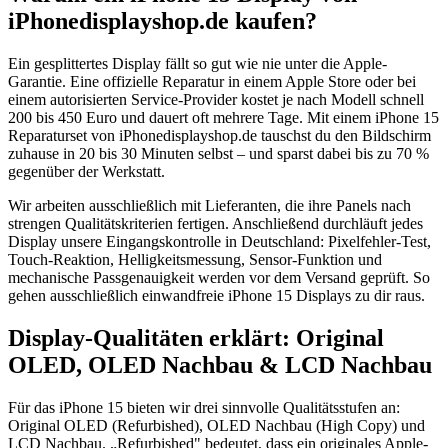
iPhonedisplayshop.de kaufen?
Ein gesplittertes Display fällt so gut wie nie unter die Apple-
Garantie. Eine offizielle Reparatur in einem Apple Store oder bei
einem autorisierten Service-Provider kostet je nach Modell schnell
200 bis 450 Euro und dauert oft mehrere Tage. Mit einem iPhone 15
Reparaturset von iPhonedisplayshop.de tauschst du den Bildschirm
zuhause in 20 bis 30 Minuten selbst – und sparst dabei bis zu 70 %
gegenüber der Werkstatt.
Wir arbeiten ausschließlich mit Lieferanten, die ihre Panels nach
strengen Qualitätskriterien fertigen. Anschließend durchläuft jedes
Display unsere Eingangskontrolle in Deutschland: Pixelfehler-Test,
Touch-Reaktion, Helligkeitsmessung, Sensor-Funktion und
mechanische Passgenauigkeit werden vor dem Versand geprüft. So
gehen ausschließlich einwandfreie iPhone 15 Displays zu dir raus.
Display-Qualitäten erklärt: Original
OLED, OLED Nachbau & LCD Nachbau
Für das iPhone 15 bieten wir drei sinnvolle Qualitätsstufen an:
Original OLED (Refurbished), OLED Nachbau (High Copy) und
LCD Nachbau. „Refurbished" bedeutet, dass ein originales Apple-