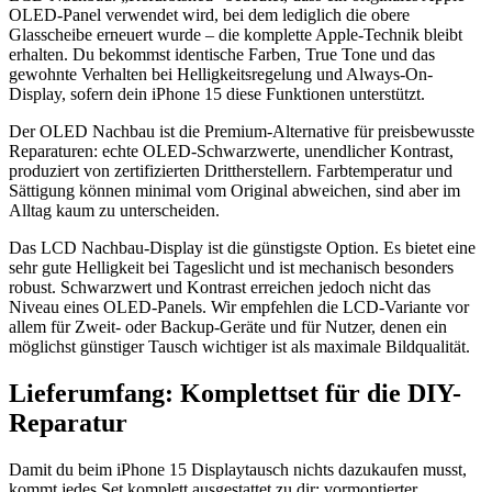
OLED-Panel verwendet wird, bei dem lediglich die obere
Glasscheibe erneuert wurde – die komplette Apple-Technik bleibt
erhalten. Du bekommst identische Farben, True Tone und das
gewohnte Verhalten bei Helligkeitsregelung und Always-On-
Display, sofern dein iPhone 15 diese Funktionen unterstützt.
Der OLED Nachbau ist die Premium-Alternative für preisbewusste
Reparaturen: echte OLED-Schwarzwerte, unendlicher Kontrast,
produziert von zertifizierten Drittherstellern. Farbtemperatur und
Sättigung können minimal vom Original abweichen, sind aber im
Alltag kaum zu unterscheiden.
Das LCD Nachbau-Display ist die günstigste Option. Es bietet eine
sehr gute Helligkeit bei Tageslicht und ist mechanisch besonders
robust. Schwarzwert und Kontrast erreichen jedoch nicht das
Niveau eines OLED-Panels. Wir empfehlen die LCD-Variante vor
allem für Zweit- oder Backup-Geräte und für Nutzer, denen ein
möglichst günstiger Tausch wichtiger ist als maximale Bildqualität.
Lieferumfang: Komplettset für die DIY-
Reparatur
Damit du beim iPhone 15 Displaytausch nichts dazukaufen musst,
kommt jedes Set komplett ausgestattet zu dir: vormontierter