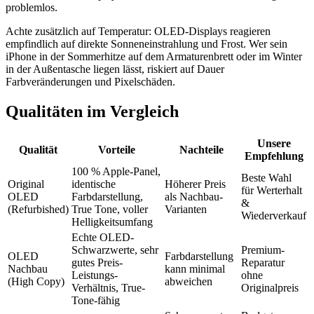
problemlos.
Achte zusätzlich auf Temperatur: OLED-Displays reagieren
empfindlich auf direkte Sonneneinstrahlung und Frost. Wer sein
iPhone in der Sommerhitze auf dem Armaturenbrett oder im Winter
in der Außentasche liegen lässt, riskiert auf Dauer
Farbveränderungen und Pixelschäden.
Qualitäten im Vergleich
Unsere
Qualität
Vorteile
Nachteile
Empfehlung
100 % Apple-Panel,
Beste Wahl
Original
identische
Höherer Preis
für Werterhalt
OLED
Farbdarstellung,
als Nachbau-
&
(Refurbished)
True Tone, voller
Varianten
Wiederverkauf
Helligkeitsumfang
Echte OLED-
Schwarzwerte, sehr
Premium-
OLED
Farbdarstellung
gutes Preis-
Reparatur
Nachbau
kann minimal
Leistungs-
ohne
(High Copy)
abweichen
Verhältnis, True-
Originalpreis
Tone-fähig