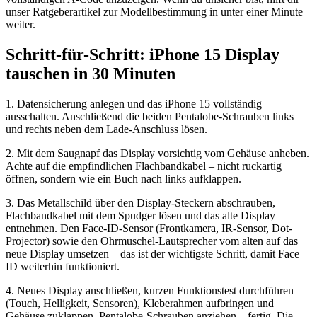
unser Ratgeberartikel zur Modellbestimmung in unter einer Minute
weiter.
Schritt-für-Schritt: iPhone 15 Display
tauschen in 30 Minuten
1. Datensicherung anlegen und das iPhone 15 vollständig
ausschalten. Anschließend die beiden Pentalobe-Schrauben links
und rechts neben dem Lade-Anschluss lösen.
2. Mit dem Saugnapf das Display vorsichtig vom Gehäuse anheben.
Achte auf die empfindlichen Flachbandkabel – nicht ruckartig
öffnen, sondern wie ein Buch nach links aufklappen.
3. Das Metallschild über den Display-Steckern abschrauben,
Flachbandkabel mit dem Spudger lösen und das alte Display
entnehmen. Den Face-ID-Sensor (Frontkamera, IR-Sensor, Dot-
Projector) sowie den Ohrmuschel-Lautsprecher vom alten auf das
neue Display umsetzen – das ist der wichtigste Schritt, damit Face
ID weiterhin funktioniert.
4. Neues Display anschließen, kurzen Funktionstest durchführen
(Touch, Helligkeit, Sensoren), Kleberahmen aufbringen und
Gehäuse zuklappen. Pentalobe-Schrauben anziehen – fertig. Die