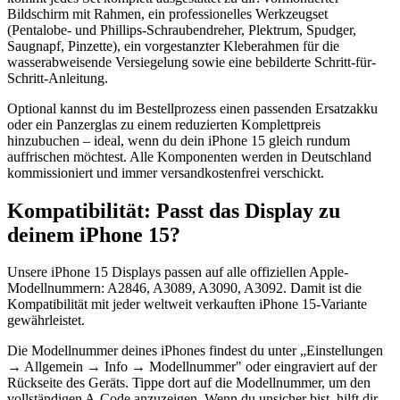
Bildschirm mit Rahmen, ein professionelles Werkzeugset
(Pentalobe- und Phillips-Schraubendreher, Plektrum, Spudger,
Saugnapf, Pinzette), ein vorgestanzter Kleberahmen für die
wasserabweisende Versiegelung sowie eine bebilderte Schritt-für-
Schritt-Anleitung.
Optional kannst du im Bestellprozess einen passenden Ersatzakku
oder ein Panzerglas zu einem reduzierten Komplettpreis
hinzubuchen – ideal, wenn du dein iPhone 15 gleich rundum
auffrischen möchtest. Alle Komponenten werden in Deutschland
kommissioniert und immer versandkostenfrei verschickt.
Kompatibilität: Passt das Display zu
deinem iPhone 15?
Unsere iPhone 15 Displays passen auf alle offiziellen Apple-
Modellnummern: A2846, A3089, A3090, A3092. Damit ist die
Kompatibilität mit jeder weltweit verkauften iPhone 15-Variante
gewährleistet.
Die Modellnummer deines iPhones findest du unter „Einstellungen
→ Allgemein → Info → Modellnummer" oder eingraviert auf der
Rückseite des Geräts. Tippe dort auf die Modellnummer, um den
vollständigen A-Code anzuzeigen. Wenn du unsicher bist, hilft dir