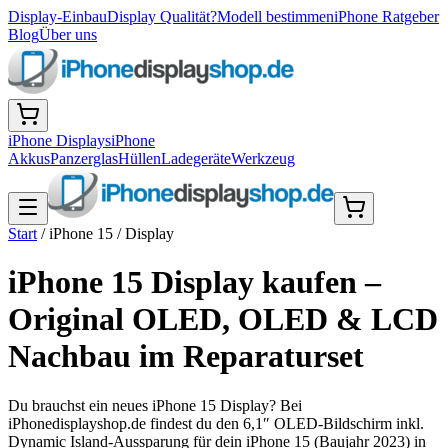
Display-Einbau
Display Qualität?
Modell bestimmen
iPhone Ratgeber
Blog
Über uns
iPhone Displays
iPhone
Akkus
Panzerglas
Hüllen
Ladegeräte
Werkzeug
Start
/
iPhone 15
/
Display
iPhone 15 Display kaufen –
Original OLED, OLED & LCD
Nachbau im Reparaturset
Du brauchst ein neues iPhone 15 Display? Bei
iPhonedisplayshop.de findest du den 6,1″ OLED-Bildschirm inkl.
Dynamic Island-Aussparung für dein iPhone 15 (Baujahr 2023) in