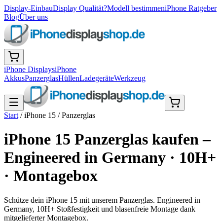
Display-Einbau
Display Qualität?
Modell bestimmen
iPhone Ratgeber
Blog
Über uns
iPhone Displays
iPhone
Akkus
Panzerglas
Hüllen
Ladegeräte
Werkzeug
Start
/
iPhone 15
/
Panzerglas
iPhone 15 Panzerglas kaufen –
Engineered in Germany · 10H+
· Montagebox
Schütze dein iPhone 15 mit unserem Panzerglas. Engineered in
Germany, 10H+ Stoßfestigkeit und blasenfreie Montage dank
mitgelieferter Montagebox.