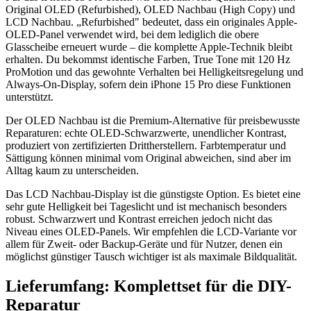
Original OLED (Refurbished), OLED Nachbau (High Copy) und
LCD Nachbau. „Refurbished" bedeutet, dass ein originales Apple-
OLED-Panel verwendet wird, bei dem lediglich die obere
Glasscheibe erneuert wurde – die komplette Apple-Technik bleibt
erhalten. Du bekommst identische Farben, True Tone mit 120 Hz
ProMotion und das gewohnte Verhalten bei Helligkeitsregelung und
Always-On-Display, sofern dein iPhone 15 Pro diese Funktionen
unterstützt.
Der OLED Nachbau ist die Premium-Alternative für preisbewusste
Reparaturen: echte OLED-Schwarzwerte, unendlicher Kontrast,
produziert von zertifizierten Drittherstellern. Farbtemperatur und
Sättigung können minimal vom Original abweichen, sind aber im
Alltag kaum zu unterscheiden.
Das LCD Nachbau-Display ist die günstigste Option. Es bietet eine
sehr gute Helligkeit bei Tageslicht und ist mechanisch besonders
robust. Schwarzwert und Kontrast erreichen jedoch nicht das
Niveau eines OLED-Panels. Wir empfehlen die LCD-Variante vor
allem für Zweit- oder Backup-Geräte und für Nutzer, denen ein
möglichst günstiger Tausch wichtiger ist als maximale Bildqualität.
Lieferumfang: Komplettset für die DIY-
Reparatur