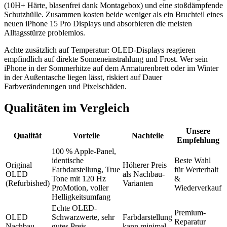
(10H+ Härte, blasenfrei dank Montagebox) und eine stoßdämpfende
Schutzhülle. Zusammen kosten beide weniger als ein Bruchteil eines
neuen iPhone 15 Pro Displays und absorbieren die meisten
Alltagsstürze problemlos.
Achte zusätzlich auf Temperatur: OLED-Displays reagieren
empfindlich auf direkte Sonneneinstrahlung und Frost. Wer sein
iPhone in der Sommerhitze auf dem Armaturenbrett oder im Winter
in der Außentasche liegen lässt, riskiert auf Dauer
Farbveränderungen und Pixelschäden.
Qualitäten im Vergleich
Unsere
Qualität
Vorteile
Nachteile
Empfehlung
100 % Apple-Panel,
identische
Beste Wahl
Original
Höherer Preis
Farbdarstellung, True
für Werterhalt
OLED
als Nachbau-
Tone mit 120 Hz
&
(Refurbished)
Varianten
ProMotion, voller
Wiederverkauf
Helligkeitsumfang
Echte OLED-
Premium-
OLED
Schwarzwerte, sehr
Farbdarstellung
Reparatur
Nachbau
gutes Preis-
kann minimal