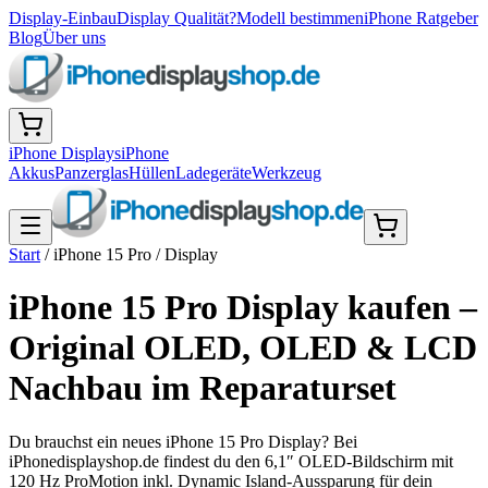
Display-Einbau
Display Qualität?
Modell bestimmen
iPhone Ratgeber
Blog
Über uns
iPhone Displays
iPhone
Akkus
Panzerglas
Hüllen
Ladegeräte
Werkzeug
Start
/
iPhone 15 Pro
/
Display
iPhone 15 Pro Display kaufen –
Original OLED, OLED & LCD
Nachbau im Reparaturset
Du brauchst ein neues iPhone 15 Pro Display? Bei
iPhonedisplayshop.de findest du den 6,1″ OLED-Bildschirm mit
120 Hz ProMotion inkl. Dynamic Island-Aussparung für dein