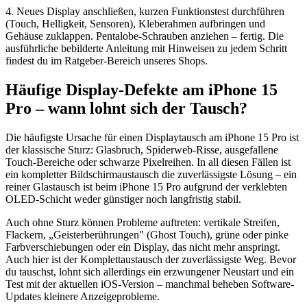
4. Neues Display anschließen, kurzen Funktionstest durchführen
(Touch, Helligkeit, Sensoren), Kleberahmen aufbringen und
Gehäuse zuklappen. Pentalobe-Schrauben anziehen – fertig. Die
ausführliche bebilderte Anleitung mit Hinweisen zu jedem Schritt
findest du im Ratgeber-Bereich unseres Shops.
Häufige Display-Defekte am iPhone 15
Pro – wann lohnt sich der Tausch?
Die häufigste Ursache für einen Displaytausch am iPhone 15 Pro ist
der klassische Sturz: Glasbruch, Spiderweb-Risse, ausgefallene
Touch-Bereiche oder schwarze Pixelreihen. In all diesen Fällen ist
ein kompletter Bildschirmaustausch die zuverlässigste Lösung – ein
reiner Glastausch ist beim iPhone 15 Pro aufgrund der verklebten
OLED-Schicht weder günstiger noch langfristig stabil.
Auch ohne Sturz können Probleme auftreten: vertikale Streifen,
Flackern, „Geisterberührungen" (Ghost Touch), grüne oder pinke
Farbverschiebungen oder ein Display, das nicht mehr anspringt.
Auch hier ist der Komplettaustausch der zuverlässigste Weg. Bevor
du tauschst, lohnt sich allerdings ein erzwungener Neustart und ein
Test mit der aktuellen iOS-Version – manchmal beheben Software-
Updates kleinere Anzeigeprobleme.