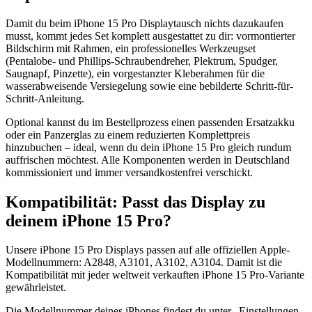
Damit du beim iPhone 15 Pro Displaytausch nichts dazukaufen
musst, kommt jedes Set komplett ausgestattet zu dir: vormontierter
Bildschirm mit Rahmen, ein professionelles Werkzeugset
(Pentalobe- und Phillips-Schraubendreher, Plektrum, Spudger,
Saugnapf, Pinzette), ein vorgestanzter Kleberahmen für die
wasserabweisende Versiegelung sowie eine bebilderte Schritt-für-
Schritt-Anleitung.
Optional kannst du im Bestellprozess einen passenden Ersatzakku
oder ein Panzerglas zu einem reduzierten Komplettpreis
hinzubuchen – ideal, wenn du dein iPhone 15 Pro gleich rundum
auffrischen möchtest. Alle Komponenten werden in Deutschland
kommissioniert und immer versandkostenfrei verschickt.
Kompatibilität: Passt das Display zu
deinem iPhone 15 Pro?
Unsere iPhone 15 Pro Displays passen auf alle offiziellen Apple-
Modellnummern: A2848, A3101, A3102, A3104. Damit ist die
Kompatibilität mit jeder weltweit verkauften iPhone 15 Pro-Variante
gewährleistet.
Die Modellnummer deines iPhones findest du unter „Einstellungen