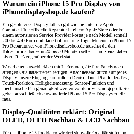
Warum ein iPhone 15 Pro Display von
iPhonedisplayshop.de kaufen?
Ein gesplittertes Display fällt so gut wie nie unter die Apple-
Garantie. Eine offizielle Reparatur in einem Apple Store oder bei
einem autorisierten Service-Provider kostet je nach Modell schnell
200 bis 450 Euro und dauert oft mehrere Tage. Mit einem iPhone 15
Pro Reparaturset von iPhonedisplayshop.de tauschst du den
Bildschirm zuhause in 20 bis 30 Minuten selbst – und sparst dabei
bis zu 70 % gegenüber der Werkstatt.
Wir arbeiten ausschließlich mit Lieferanten, die ihre Panels nach
strengen Qualitätskriterien fertigen. Anschließend durchläuft jedes
Display unsere Eingangskontrolle in Deutschland: Pixelfehler-Test,
Touch-Reaktion, Helligkeitsmessung, Sensor-Funktion und
mechanische Passgenauigkeit werden vor dem Versand geprüft. So
gehen ausschließlich einwandfreie iPhone 15 Pro Displays zu dir
raus.
Display-Qualitäten erklärt: Original
OLED, OLED Nachbau & LCD Nachbau
Für das iPhone 15 Pro bieten wir drei sinnvolle Qualitätsstufen an: