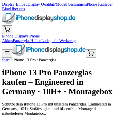
Display-Einbau
Display Qualität?
Modell bestimmen
iPhone Ratgeber
Blog
Über uns
iPhone Displays
iPhone
Akkus
Panzerglas
Hüllen
Ladegeräte
Werkzeug
Start
/
iPhone 13 Pro
/
Panzerglas
iPhone 13 Pro Panzerglas
kaufen – Engineered in
Germany · 10H+ · Montagebox
Schütze dein iPhone 13 Pro mit unserem Panzerglas. Engineered in
Germany, 10H+ Stoßfestigkeit und blasenfreie Montage dank
mitgelieferter Montagebox.