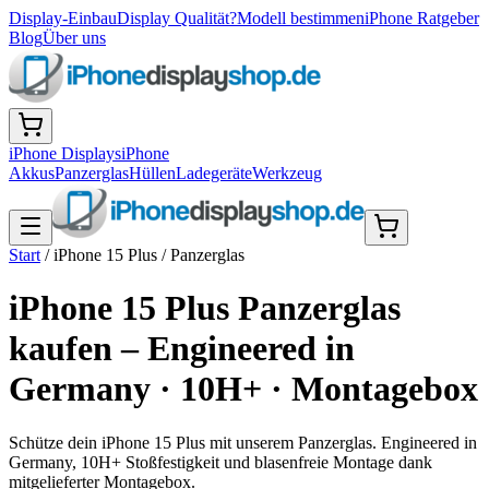
Display-Einbau
Display Qualität?
Modell bestimmen
iPhone Ratgeber
Blog
Über uns
iPhone Displays
iPhone
Akkus
Panzerglas
Hüllen
Ladegeräte
Werkzeug
Start
/
iPhone 15 Plus
/
Panzerglas
iPhone 15 Plus Panzerglas
kaufen – Engineered in
Germany · 10H+ · Montagebox
Schütze dein iPhone 15 Plus mit unserem Panzerglas. Engineered in
Germany, 10H+ Stoßfestigkeit und blasenfreie Montage dank
mitgelieferter Montagebox.