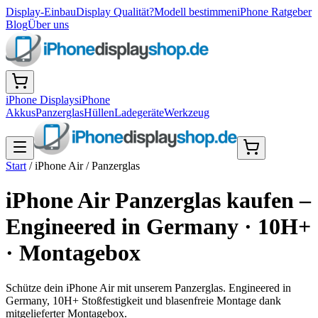
Display-Einbau
Display Qualität?
Modell bestimmen
iPhone Ratgeber
Blog
Über uns
iPhone Displays
iPhone
Akkus
Panzerglas
Hüllen
Ladegeräte
Werkzeug
Start
/
iPhone Air
/
Panzerglas
iPhone Air Panzerglas kaufen –
Engineered in Germany · 10H+
· Montagebox
Schütze dein iPhone Air mit unserem Panzerglas. Engineered in
Germany, 10H+ Stoßfestigkeit und blasenfreie Montage dank
mitgelieferter Montagebox.